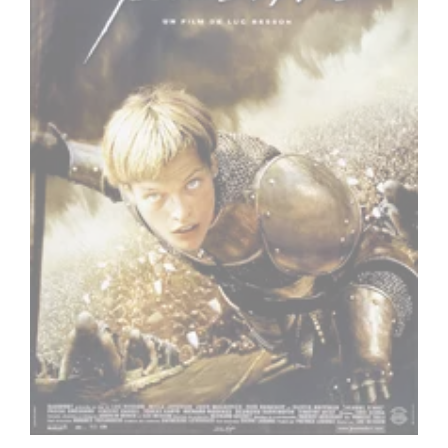
MCKEE, Phil MCKEE, Simon MEACOCK, John MERRICK,
Joseph O'CONOR, Quentin OGIER, Kevin O'NEILL, Mélanie
PAGE, Brian PETTIFER, Philip PHILMAR, Enée PIAT, Irving
POMEPUI, Brian POYSER, Olivier RABOURDIN, Vincent
REGAN, René REMBLIER, Joseph REZWIN, Ralph RIACH, Mark
RICHARDS, Malcom ROGERS, Tara ROMER, Julie-Anne ROTH,
Olga SEKULIC, Joseph SHERIDAN, Eric TONETTO, Vincent
TULLI, Jane VALENTINE, Jemina WEST, Tat WHALLEY, Peter
WHITFIELD, Frédéric WITTA