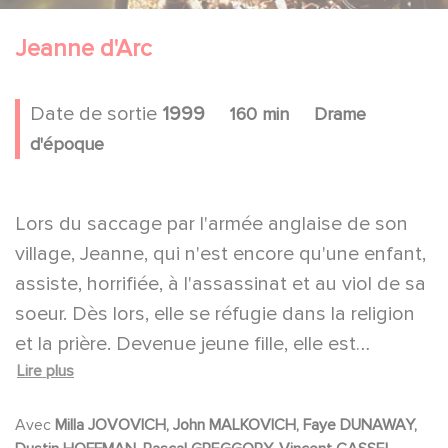
Jeanne d'Arc
Date de sortie
1999
160 min
Drame
d'époque
Lors du saccage par l'armée anglaise de son
village, Jeanne, qui n'est encore qu'une enfant,
assiste, horrifiée, à l'assassinat et au viol de sa
soeur. Dès lors, elle se réfugie dans la religion
et la prière. Devenue jeune fille, elle est
Lire plus
persuadée de recevoir des messages de Dieu,
qui la pressent de prendre la tête d'une armée
Avec
Milla JOVOVICH, John MALKOVICH, Faye DUNAWAY,
afin de chasser l'envahisseur et rétablir la paix.