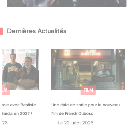
Dernières Actualités
médie avec
Une date de sortie pour le nouveau
in et José Garcia
film de Franck Dubosc
FILM
FILM
édie avec Baptiste
Une date de sortie pour le nouveau
 Garcia en 2027 !
film de Franck Dubosc
2026
Le
22 juillet 2026