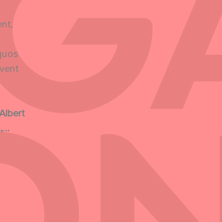
nt,
oquos
ivent