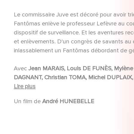
Le commissaire Juve est décoré pour avoir 
Fantômas enlève le professeur Lefèvre au co
dispositif de surveillance. Et les aventures 
et enlèvements. D'un congrès de savants au c
inlassablement un Fantômas débordant de gé
Avec
Jean MARAIS, Louis DE FUNÈS, Mylène DEMONGEOT, Jacques DYNAM, Robert DALBAN, Albert
DAGNANT, Christian TOMA, Michel DUPLAIX, Olivier DE FUNÈS , Florence BLOT, Robert LE BEAL,
Lire plus
Henri ATTAL, Dominique ZARDI
Un film de
André HUNEBELLE