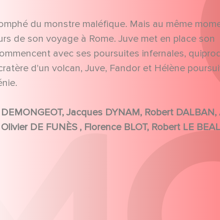
triomphé du monstre maléfique. Mais au même mome
urs de son voyage à Rome. Juve met en place son
recommencent avec ses poursuites infernales, quipr
ratère d'un volcan, Juve, Fandor et Hélène poursu
nie.