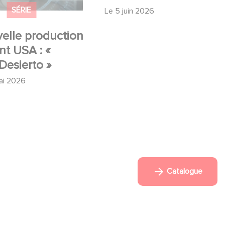
SÉRIE
FILM
elle production
Mexico 86, est à
t USA : «
retrouver dès
Desierto »
maintenant sur Netflix
ai 2026
Le
5 juin 2026
Catalogue