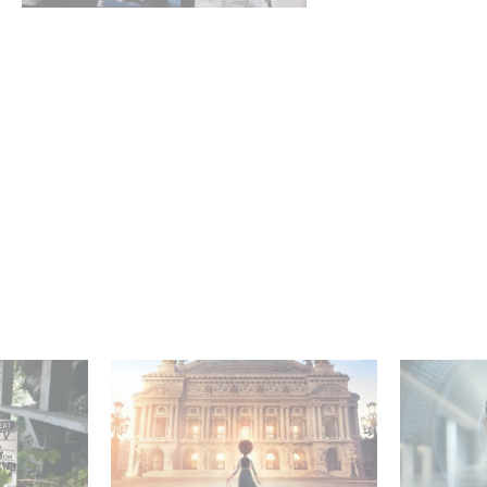
mini-série
Gaumont et Good Hero
La nouve
ceau
annoncent la suite de
Gaumont 
Ballerina
Desierto