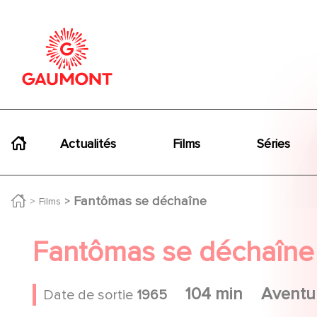
Aller au contenu principal
Panneau de gestion des cookies
Navigation principale
Actualités
Films
Séries
Fantômas se déchaîne
Films
Fantômas se déchaîne
104 min
Aventu
Date de sortie
1965