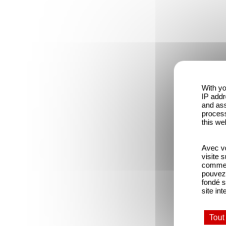
With yo
IP addr
and ass
process
this we
Avec vo
visite 
comme l
pouvez 
fondé s
site int
Tout