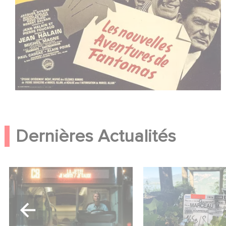
Dernières Actualités
Une date de sortie pour le
Le tournage de la 
nouveau film de Franck
Le Roman de Mar
Dubosc
Miller a débuté