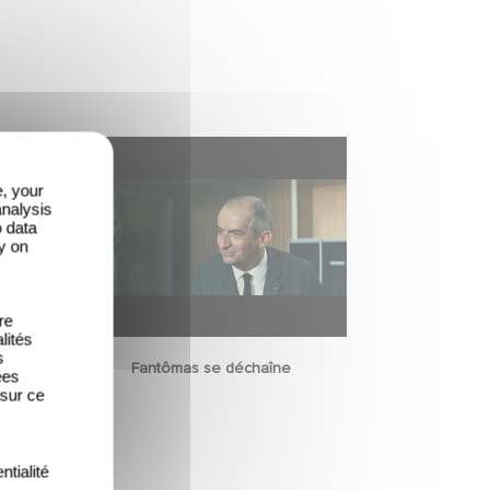
e, your
analysis
o data
y on
re
lités
s
Fantômas se déchaîne
ées
 sur ce
ntialité