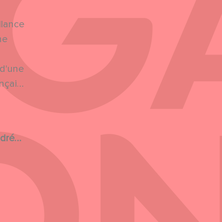
llance
ne
 d'une
nçais