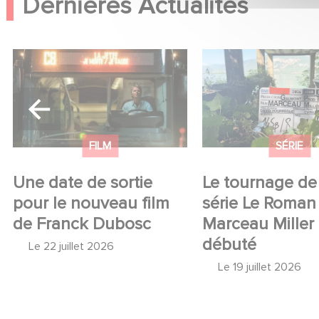
Dernières Actualités
Une date de sortie pour le
Le tournage de la 
nouveau film de Franck
Le Roman de Mar
Dubosc
Miller a débuté
FILM
SÉRIE
Une date de sortie
Le tournage de 
pour le nouveau film
série Le Roman
de Franck Dubosc
Marceau Miller
débuté
Le
22 juillet 2026
Le
19 juillet 2026