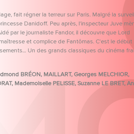
ge, fait régner la terreur sur Paris. Malgré la survei
la princesse Danidoff. Peu après, l'inspecteur Juve mè
idé par le journaliste Fandor, il découvre que Lord
maîtresse et complice de Fantômas. C'est le début
issements... Un des grands classiques du cinéma fra
...