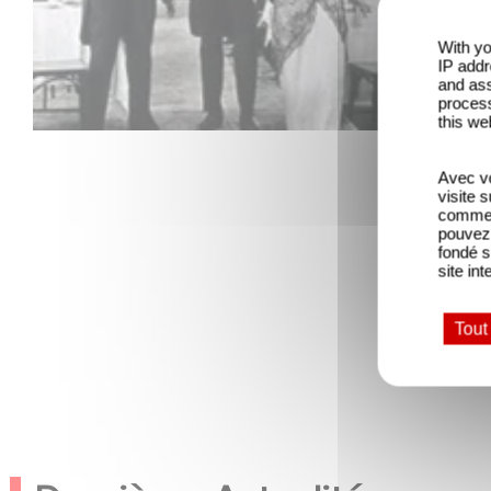
With yo
IP addr
and ass
process
this we
Avec vo
visite 
comme l
pouvez 
fondé s
site int
Tout