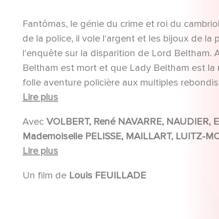
Fantômas, le génie du crime et roi du cambriola
de la police, il vole l'argent et les bijoux de 
l'enquête sur la disparition de Lord Beltham. A
Beltham est mort et que Lady Beltham est la 
folle aventure policière aux multiples rebond
muet, tourné dans un Paris aujourd'hui disparu
Lire plus
Avec
VOLBERT, René NAVARRE, NAUDIER, Edmond BRÉON, MAILLART, Georges MELCHIOR,
Mademoiselle PELISSE, MAILLART, LUITZ-MORAT, Mademoiselle PELISSE, Suzanne LE BRET, André
LUGUET, LUITZ-MORAT, Fabienne FABREGES, Yvette ANDREYOR, Edmond BRÉON, René NAVARRE,
Lire plus
Jean-François MARTIAL, Georges MELCHIOR, René NAVARRE, Mademoiselle PELISSE, TIERS
Un film de
Louis FEUILLADE
ANNULE, Edmond BRÉON, MESNERY, MAURY, Marthe VINOT, Laurent MORLAS, René NAVARRE,
Jane FABER, René NAVARRE, Jane FABER, Renée CARL, MESNERY, Laurent MORLAS, Yvette
ANDREYOR, Edmond BRÉON