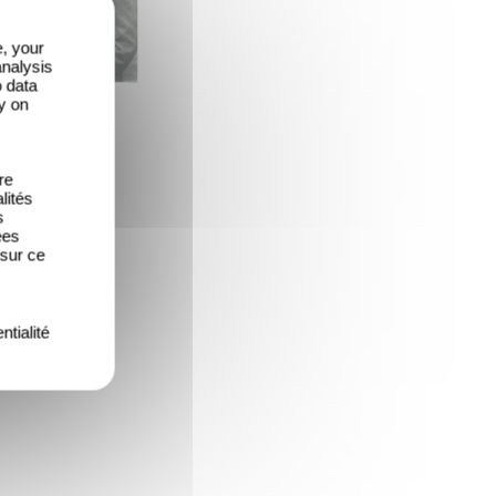
e, your
analysis
o data
y on
re
lités
s
ées
 sur ce
ntialité