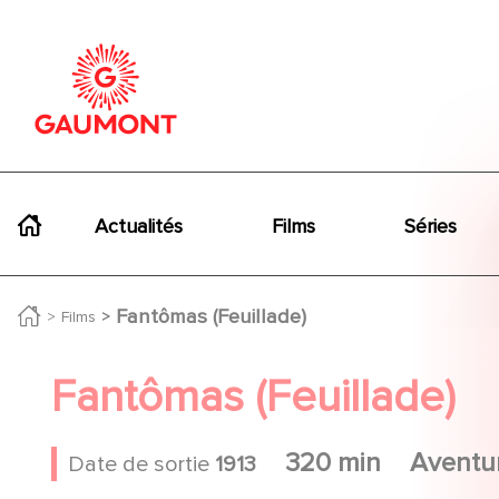
Aller au contenu principal
Panneau de gestion des cookies
Navigation principale
Actualités
Films
Séries
Fantômas (Feuillade)
Films
Fantômas (Feuillade)
320 min
Aventu
Date de sortie
1913