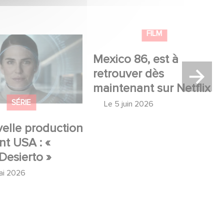
lle production
Mexico 86, est à retrouver
USA : « Futuro
dès maintenant sur Netflix
 »
SÉRIE
FILM
elle production
Mexico 86, est à
t USA : «
retrouver dès
Desierto »
maintenant sur Netflix
ai 2026
Le
5 juin 2026