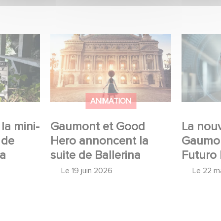
mini-série
Gaumont et Good Hero
La nouve
ceau
annoncent la suite de
Gaumont 
Ballerina
Desierto
ANIMATION
la mini-
Gaumont et Good
La nouv
 de
Hero annoncent la
Gaumon
 a
suite de Ballerina
Futuro 
Le
19 juin 2026
Le
22 m