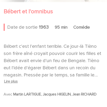
Bébert et l'omnibus
Date de sortie
1963
95 min
Comédie
Bébert c'est l'enfant terrible. Ce jour-là Tièno
son frère aîné croyait pouvoir courir les filles et
Bébert avait envie d'un feu de Bengale. Tièno
eut l'idée d'égarer Bébert dans un recoin du
magasin. Pressée par le temps, sa famille le
Lire plus
charge de récupérer l'enfant perdu et de
rejoindre le domicile « par le dernier train au
Avec
Martin LARTIGUE, Jacques HIGELIN, Jean RICHARD
plus tard »...