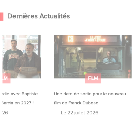
Dernières Actualités
médie avec
Une date de sortie pour le nouveau
in et José Garcia
film de Franck Dubosc
FILM
FILM
édie avec Baptiste
Une date de sortie pour le nouveau
 Garcia en 2027 !
film de Franck Dubosc
2026
Le
22 juillet 2026