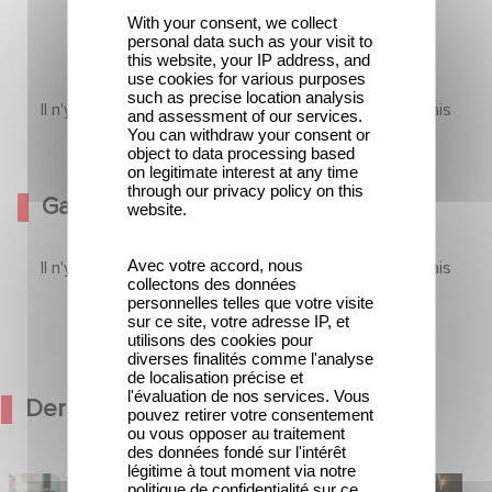
With your consent, we collect
personal data such as your visit to
this website, your IP address, and
use cookies for various purposes
such as precise location analysis
Il n'y a pas encore de contenu dans cette section mais
and assessment of our services.
You can withdraw your consent or
revenez bientôt
object to data processing based
on legitimate interest at any time
through our privacy policy on this
Galerie
website.
Avec votre accord, nous
Il n'y a pas encore de contenu dans cette section mais
collectons des données
revenez bientôt
personnelles telles que votre visite
sur ce site, votre adresse IP, et
utilisons des cookies pour
diverses finalités comme l'analyse
de localisation précise et
l'évaluation de nos services. Vous
Dernières Actualités
pouvez retirer votre consentement
ou vous opposer au traitement
des données fondé sur l'intérêt
légitime à tout moment via notre
médie avec
Une date de sortie pour le nouveau
politique de confidentialité sur ce