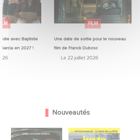
FILM
FILM
édie avec Baptiste
Une date de sortie pour le nouveau
 Garcia en 2027 !
film de Franck Dubosc
2026
Le
22 juillet 2026
Nouveautés