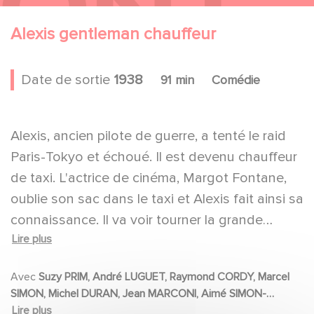
Alexis gentleman chauffeur
Date de sortie
1938
91 min
Comédie
Alexis, ancien pilote de guerre, a tenté le raid
Paris-Tokyo et échoué. Il est devenu chauffeur
de taxi. L'actrice de cinéma, Margot Fontane,
oublie son sac dans le taxi et Alexis fait ainsi sa
connaissance. Il va voir tourner la grande
Lire plus
actrice, il est engagé pour un petit rôle
d'aviateur, et pour simuler un décollage, il vole
Avec
Suzy PRIM, André LUGUET, Raymond CORDY, Marcel
jusqu'à Tokyo. C'est le signal du bonheur pour
SIMON, Michel DURAN, Jean MARCONI, Aimé SIMON-
les deux amoureux.
GIRARD, DOUMEL, Anthony GILDÈS, Charles LEMONTIER,
Lire plus