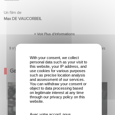
Robert OZANNE, Georges LANNES, René BERGERON, Emile
DALCY, Annie ROZANNE, Hélène RAY, Pierre LABRY,
Un film de
Georges BEVER, Jean GOBET, Léonce CORNE
Max DE VAUCORBEIL
Il n'y a pas encore de contenu dans cette section mais
revenez bientôt
With your consent, we collect
personal data such as your visit to
this website, your IP address, and
Galerie
use cookies for various purposes
such as precise location analysis
and assessment of our services.
You can withdraw your consent or
object to data processing based
on legitimate interest at any time
through our privacy policy on this
website.
Avec votre accord, nous