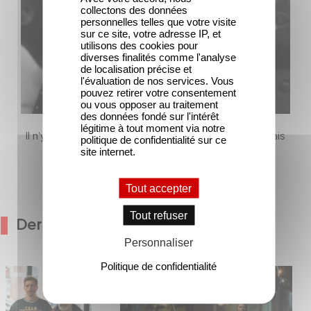
collectons des données
personnelles telles que votre visite
sur ce site, votre adresse IP, et
utilisons des cookies pour
diverses finalités comme l'analyse
de localisation précise et
l'évaluation de nos services. Vous
pouvez retirer votre consentement
ou vous opposer au traitement
des données fondé sur l'intérêt
légitime à tout moment via notre
Il n'y a pas encore de contenu dans cette section mais
politique de confidentialité sur ce
site internet.
revenez bientôt
Tout accepter
Tout refuser
Dernières Actualités
Personnaliser
Politique de confidentialité
médie avec
Une date de sortie pour le nouveau
in et José Garcia
film de Franck Dubosc