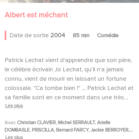
Albert est méchant
Date de sortie
2004
85 min
Comédie
Patrick Lechat vient d'apprendre que son père,
le célèbre écrivain Jo Lechat, qu'il n'a jamais
connu, vient de mourir en laissant un fortune
colossale. "Ca tombe bien !" ... Patrick Lechat et
sa famille sont en ce moment dans une très
Lire plus
mauvaise passe.
Albert Moulinot, personnage excentrique qui se
Avec
Christian CLAVIER, Michel SERRAULT, Arielle
révèle être le demi frère de Jo, vit au fond de la
DOMBASLE, PRISCILLA, Bernard FARCY, Jackie BERROYER,
Dordogne. Albert est contre le travail. Albert vit
Ged MARLON, Hans MEYER, Patrick MILLE, Véronique
Lire plus