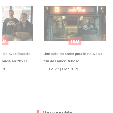
médie avec
Une date de sortie pour le nouveau
in et José Garcia
film de Franck Dubosc
FILM
FILM
édie avec Baptiste
Une date de sortie pour le nouveau
 Garcia en 2027 !
film de Franck Dubosc
2026
Le
22 juillet 2026