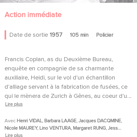
Action immédiate
Date de sortie
1957
105 min
Policier
Francis Coplan, as du Deuxième Bureau,
enquête en compagnie de sa charmante
auxiliaire, Heidi, sur le vol d'un échantillon
d'alliage servant à la fabrication de fusées, ce
qui le mènera de Zurich à Gênes, au coeur d'un
Lire plus
puissant réseau d'espions
Avec
Henri VIDAL, Barbara LAAGE, Jacques DACQMINE,
Nicole MAUREY, Lino VENTURA, Margaret RUNG, Jess
HAHN, Harald WOLFF, Louis ARBESSIER, Raoul BILLEREY,
Lire plus