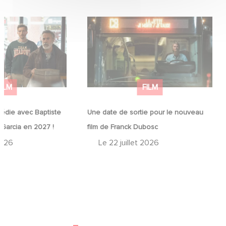
médie avec
Une date de sortie pour le nouveau
in et José Garcia
film de Franck Dubosc
FILM
FILM
édie avec Baptiste
Une date de sortie pour le nouveau
 Garcia en 2027 !
film de Franck Dubosc
2026
Le
22 juillet 2026