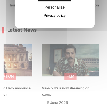
There is no content in this section yet, come back soon!
Personalize
Privacy policy
Latest News
Good Hero
Mexico 86 is now streaming on
equel to Leap !
Netflix
IMATION
FILM
ood Hero Announce
Mexico 86 is now streaming on
eap !
Netflix
26
5 June 2026