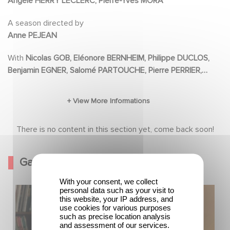
Angèle HERRY LECLERC, Pierre-Yves MORA
célèbres galeries du Louvre, notre duo devra
de nouveau faire preuve d'ingéniosité pour
A season directed by
Anne PEJEAN
comprendre le lien intime entre les meurtriers
qu'ils poursuivent et ces chefs-d'oeuvre de la
With
Nicolas GOB, Eléonore BERNHEIM, Philippe DUCLOS,
peinture. Nos deux enquêteurs devront aussi
Benjamin EGNER, Salomé PARTOUCHE, Pierre PERRIER,
Constance DOLLE
élucider la nature profonde des sentiments
qu'ils ont l'un pour l'autre car, si on peut
s'arranger avec le mot " amitié ", le désir, lui, ne
There is no content in this section yet, come back soon!
ment pas.
Gallery
With your consent, we collect
personal data such as your visit to
this website, your IP address, and
use cookies for various purposes
such as precise location analysis
and assessment of our services.