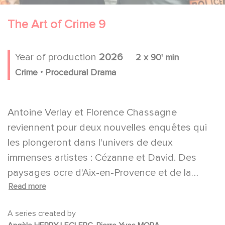
The Art of Crime 9
Year of production
2026
2 x 90' min
.
Crime
Procedural Drama
Antoine Verlay et Florence Chassagne
reviennent pour deux nouvelles enquêtes qui
les plongeront dans l'univers de deux
immenses artistes : Cézanne et David. Des
paysages ocre d'Aix-en-Provence et de la
Read more
montagne Sainte-Victoire aux statues de cire
illustrant la très mouvementée Révolution
A series created by
française au musée Grévin, en passant par les