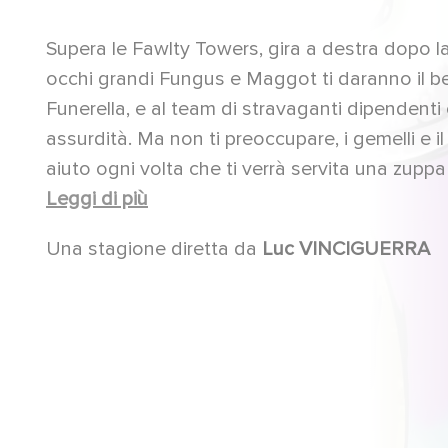
Supera le Fawlty Towers, gira a destra dopo la
occhi grandi Fungus e Maggot ti daranno il be
Funerella, e al team di stravaganti dipendent
assurdità. Ma non ti preoccupare, i gemelli e
aiuto ogni volta che ti verrà servita una zuppa
quella di due vampiri rumorosi. Non ci si annoi
Leggi di più
Una stagione diretta da
Luc VINCIGUERRA