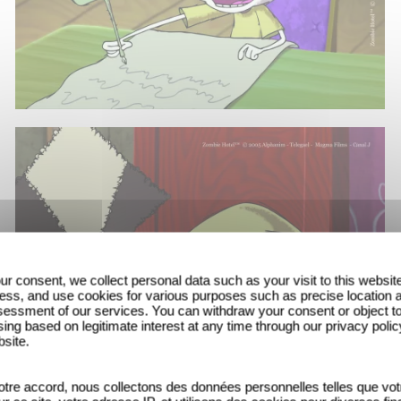
ur consent, we collect personal data such as your visit to this websit
ess, and use cookies for various purposes such as precise location 
essment of our services. You can withdraw your consent or object t
ing based on legitimate interest at any time through our privacy polic
bsite.
tre accord, nous collectons des données personnelles telles que vot