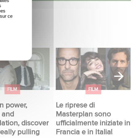
lités
s
ées
 sur ce
power, secrets,
Le riprese di Masterplan
ulation, discover
sono ufficialmente iniziate
lly pulling the
in Francia e in Italia!
FILM
FILM
n power,
Le riprese di
, and
Masterplan sono
ation, discover
ufficialmente iniziate in
eally pulling
Francia e in Italia!