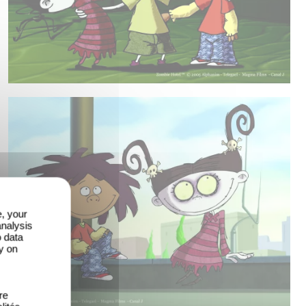
e, your
analysis
o data
y on
re