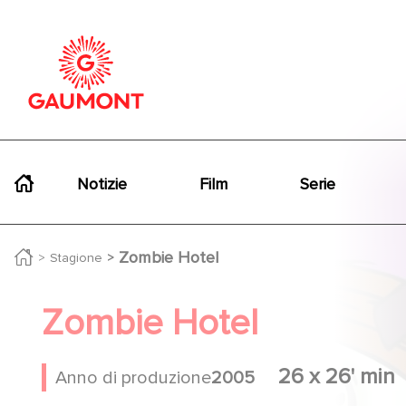
Salta al contenuto principale
Cookies management panel
Navigation principale
Notizie
Film
Serie
Zombie Hotel
Stagione
Zombie Hotel
26 x 26' min
Anno di produzione
2005