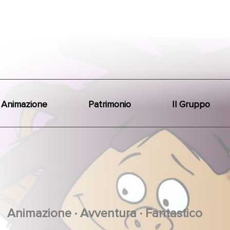
Animazione
Patrimonio
Il Gruppo
.
.
Animazione
Avventura
Fantastico