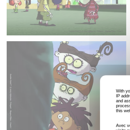
With yo
IP addr
and ass
process
this we
Avec vo