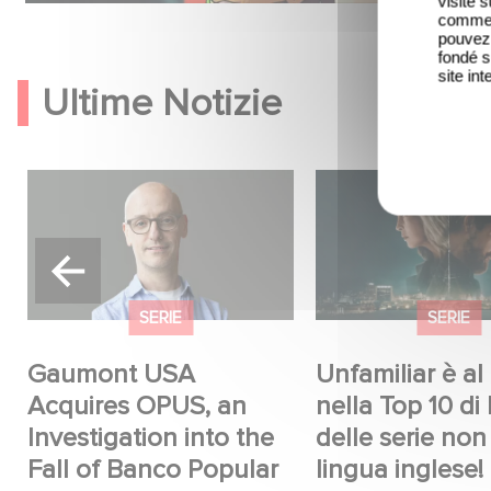
visite 
comme l
pouvez 
fondé s
site int
Ultime Notizie
Gaumont USA Acquires
Unfamiliar è al n. 
OPUS, an Investigation into
10 di Netflix delle
the Fall of Banco Popular
in lingua inglese!
SERIE
SERIE
o
Gaumont USA
Unfamiliar è al 
Acquires OPUS, an
nella Top 10 di 
Investigation into the
delle serie non
Fall of Banco Popular
lingua inglese!