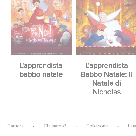
L'apprendista
L'apprendista
babbo natale
Babbo Natale: Il
Natale di
Nicholas
Footer
Carriera
Chi siamo?
Collezione
Fin