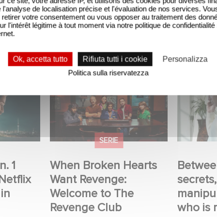
sur ce site, votre adresse IP, et utilisons des cookies pour diverses fina
'analyse de localisation précise et l'évaluation de nos services. Vou
retirer votre consentement ou vous opposer au traitement des donn
ur l'intérêt légitime à tout moment via notre politique de confidentialité
ernet.
Ok, accetta tutto
Rifiuta tutti i cookie
Personalizza
Politica sulla riservatezza
1 nella Top
When Broken Hearts Want
Between 
 serie non
Revenge: Welcome to The
and manip
Revenge Club
who is rea
strings.
SERIE
n. 1
When Broken Hearts
Betwee
Netflix
Want Revenge:
secrets
 in
Welcome to The
manipul
Revenge Club
who is r