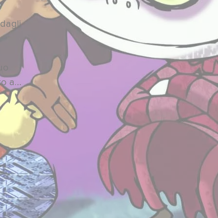
 dagli
tuo
to a