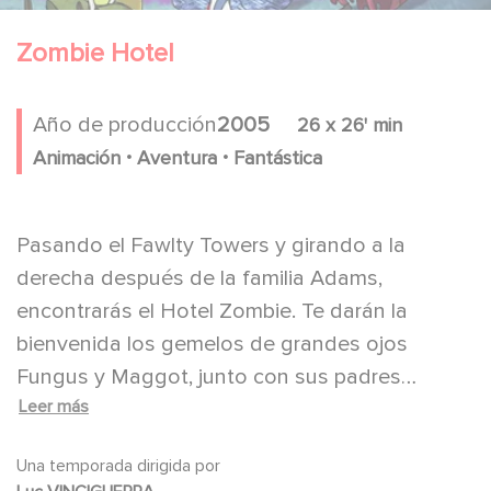
Zombie Hotel
Año de producción
2005
26 x 26' min
.
.
Animación
Aventura
Fantástica
Pasando el Fawlty Towers y girando a la
derecha después de la familia Adams,
encontrarás el Hotel Zombie. Te darán la
bienvenida los gemelos de grandes ojos
Fungus y Maggot, junto con sus padres
Leer más
zombies, Rictus y Funerella, y un equipo de
empleados chiflados a quienes nunca se les
Una temporada dirigida por
agotan las rarezas. Pero no te preocupes, los