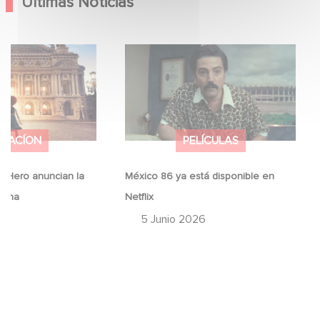
Últimas Noticias
d Hero anuncian la
México 86 ya está disponible en
erina
Netflix
IMACÍON
PELÍCULAS
 Hero anuncian la
México 86 ya está disponible en
erina
Netflix
26
5 Junio 2026