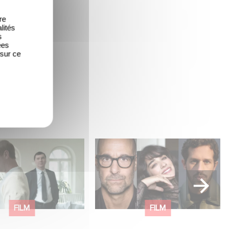
re
lités
s
ées
 sur ce
power, secrets,
Le riprese di Masterplan
pulation, discover
sono ufficialmente iniziate
ally pulling the
in Francia e in Italia!
FILM
FILM