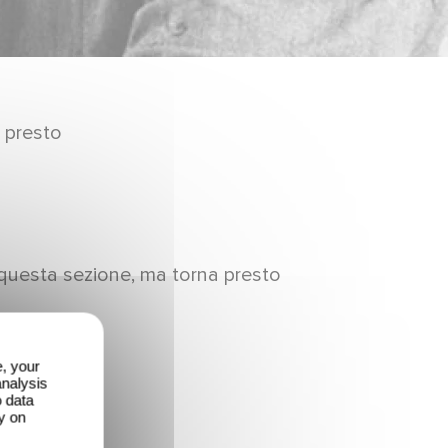
 presto
questa sezione, ma torna presto
e, your
analysis
o data
y on