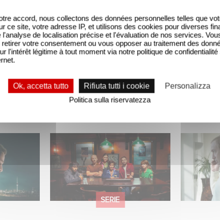
tre accord, nous collectons des données personnelles telles que vot
sur ce site, votre adresse IP, et utilisons des cookies pour diverses fina
'analyse de localisation précise et l'évaluation de nos services. Vou
retirer votre consentement ou vous opposer au traitement des donn
ur l'intérêt légitime à tout moment via notre politique de confidentialité
ernet.
Ok, accetta tutto
Rifiuta tutti i cookie
Personalizza
Politica sulla riservatezza
 nella Top
When Broken Hearts Want
Between 
serie non
Revenge: Welcome to The
and mani
Revenge Club
who is re
strings.
SERIE