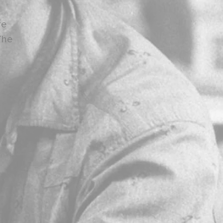
re
The