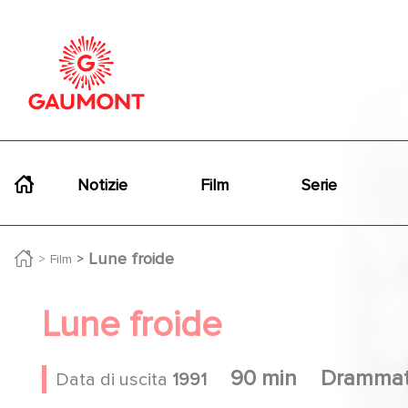
Salta al contenuto principale
Cookies management panel
Navigation principale
Notizie
Film
Serie
Lune froide
Film
Lune froide
90 min
Drammat
Data di uscita
1991