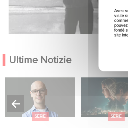
Avec vo
visite 
comme l
pouvez 
fondé s
site int
Ultime Notizie
Gaumont USA Acquires
Unfamiliar è al n. 1
OPUS, an Investigation into
10 di Netflix delle 
the Fall of Banco Popular
in lingua inglese!
SERIE
SERIE