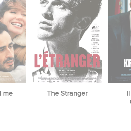
d me
The Stranger
I