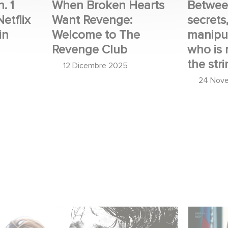
. 1
When Broken Hearts
Betwee
Netflix
Want Revenge:
secrets
in
Welcome to The
manipul
Revenge Club
who is r
the stri
12 Dicembre 2025
24 Nov