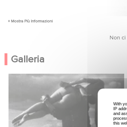
Non ci
Galleria
With yo
IP addr
and ass
process
this we