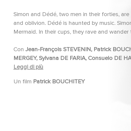
Simon and Dédé, two men in their forties, are 
and oblivion. Dédé is haunted by music. Sim
Mermaid. In their cups, they rave and wander t
Con
Jean-François STEVENIN, Patrick BOUCHITEY, Jean-Pierre BISSON, Laura FAVALI, Marie
MERGEY, Sylvana DE FARIA, Consuelo DE HAVILAND, Karim NOUAR, Clémentine NICOLINI,
Dominique COLIGNON MAURIN, Patrick FIERRY, Pierrick CHARPENTIER, Anne MACINA, Jackie
Leggi di più
BERROYER, Karin NURIS, Roland BLANCHE, Jean-Pierre CASTALDI, Alain LE FLOCH, Moïse
Un film
Patrick BOUCHITEY
MAXIMOFF, Christian GAZIO, Pierre BOUCHITTE, Richard GUERRY, Christophe FERRUX, Jean-Pierre