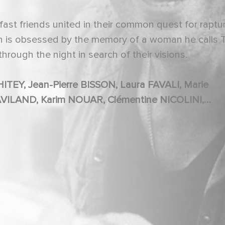
fast friends united in their common quest for raptu
on is obsessed by the memory of a woman he calls 
hrough the night in search of their visions.
GAILLET, Bernard CROMBEY, Véronique VINCENT, Emmanuelle BÉRAUD DU FOUR