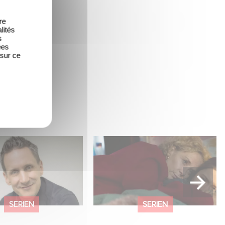
re
lités
s
ées
 sur ce
 Me“ feiert Premiere
Die sechsteilige Miniserie
ew mit Rainer
RESET – Wie weit gehst
s
du? jetzt auf Disney+
streamen.
SERIEN
SERIEN