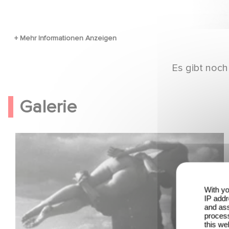
Es gibt noch
Galerie
With yo
IP addr
and ass
process
this we