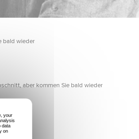
e bald wieder
bschnitt, aber kommen Sie bald wieder
e, your
analysis
o data
y on