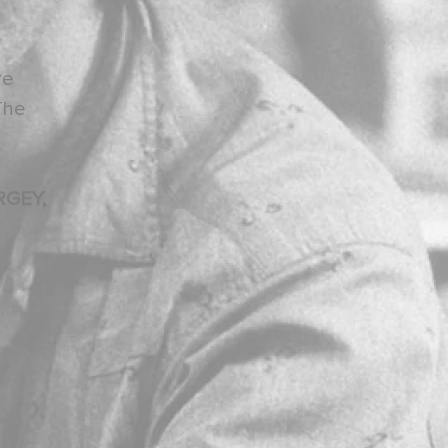
re
The