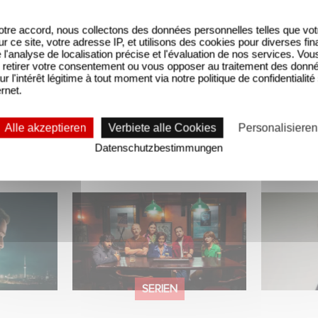
tre accord, nous collectons des données personnelles telles que vot
sur ce site, votre adresse IP, et utilisons des cookies pour diverses fina
'analyse de localisation précise et l'évaluation de nos services. Vou
retirer votre consentement ou vous opposer au traitement des donn
ur l'intérêt légitime à tout moment via notre politique de confidentialité
ernet.
Alle akzeptieren
Verbiete alle Cookies
Personalisieren
Datenschutzbestimmungen
latz 1 der
Wenn gebrochene Herzen
„Parallel
nicht-
Rache wollen: Willkommen
– Intervi
 Serien!
im Revenge Club.
Marquas
SERIEN