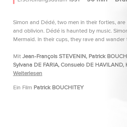
Simon and Dédé, two men in their forties, are 
and oblivion. Dédé is haunted by music. Sim
Mermaid. In their cups, they rave and wander t
Mit
Jean-François STEVENIN, Patrick BOUCHITEY, Jean-Pierre BISSON, Laura FAVALI, Marie MERGEY,
Sylvana DE FARIA, Consuelo DE HAVILAND, Karim NOUAR, Clémentine NICOLINI, Dominique
COLIGNON MAURIN, Patrick FIERRY, Pierrick CHARPENTIER, Anne MACINA, Jackie BERROYER, Karin
Weiterlesen
NURIS, Roland BLANCHE, Jean-Pierre CASTALDI, Alain LE FLOCH, Moïse MAXIMOFF, Christian
Ein Film
Patrick BOUCHITEY
GAZIO, Pierre BOUCHITTE, Richard GUERRY, Christophe FERRUX, Jean-Pierre GAILLET, Bernard
CROMBEY, Véronique V