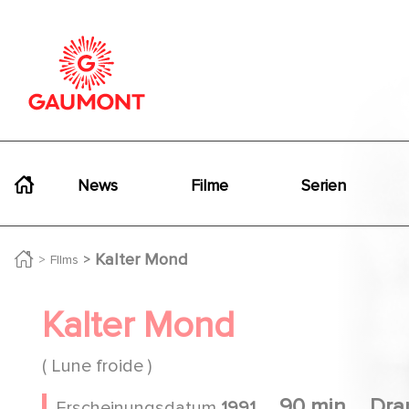
Direkt zum Inhalt
Cookie-Einstellungen
Navigation principale
News
Filme
Serien
Kalter Mond
FIlms
Kalter Mond
( Lune froide )
90 min
Dra
Erscheinungsdatum
1991