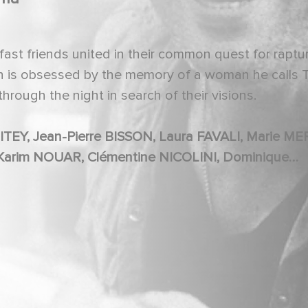
fast friends united in their common quest for raptu
on is obsessed by the memory of a woman he calls 
hrough the night in search of their visions.
INCENT, Emmanuelle BÉRAUD DU FOUR