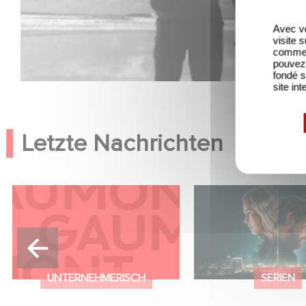
Avec vo
visite 
comme l
pouvez 
fondé s
site int
Letzte Nachrichten
Kontakt
Unfamiliar ist auf P
Netflix Top 10 der 
englischsprachigen
UNTERNEHMERISCH
SERIEN