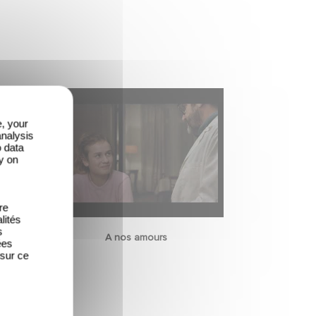
e, your
analysis
o data
y on
re
lités
s
A nos amours
ées
 sur ce