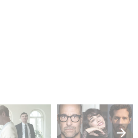
power, secrets,
Le riprese di Masterplan
pulation, discover
sono ufficialmente iniziate
ally pulling the
in Francia e in Italia!