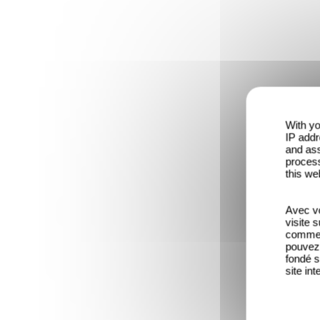
With yo
IP addr
and ass
process
this we
Avec vo
visite 
comme l
pouvez 
fondé s
site int