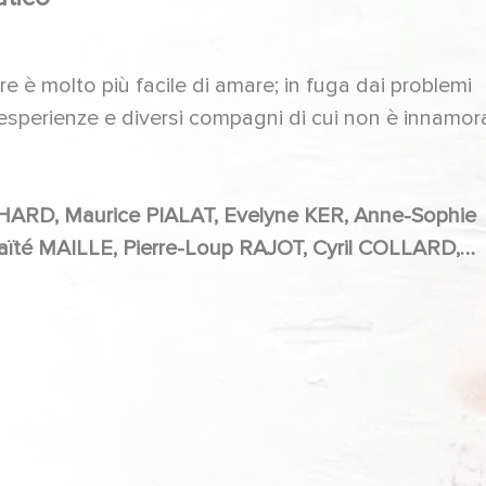
e è molto più facile di amare; in fuga dai problemi
e esperienze e diversi compagni di cui non è innamor
Alexandre DE DARDEL, Alexis QUENTIN, Pierre NOVION, Eric VIELLARD