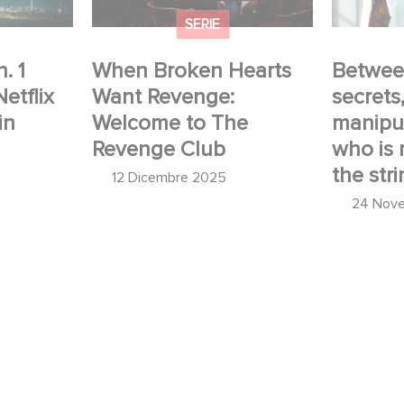
strings.
SERIE
. 1
When Broken Hearts
Betwee
Netflix
Want Revenge:
secrets
in
Welcome to The
manipul
Revenge Club
who is r
the stri
12 Dicembre 2025
24 Nov