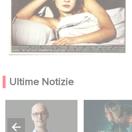
Ultime Notizie
Gaumont USA Acquires
Unfamiliar è al n. 1
OPUS, an Investigation into
10 di Netflix delle 
the Fall of Banco Popular
in lingua inglese!