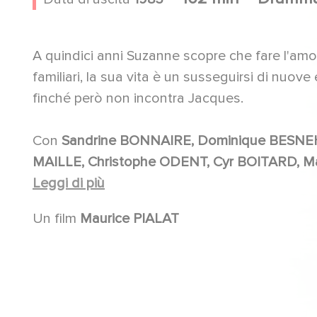
A quindici anni Suzanne scopre che fare l'amor
familiari, la sua vita è un susseguirsi di nuov
finché però non incontra Jacques.
Con
Sandrine BONNAIRE, Dominique BESNEHARD, Maurice PIALAT, Evelyne KER, Anne-Sophie
MAILLE, Christophe ODENT, Cyr BOITARD, Maïté MAILLE, Pierre-Loup RAJOT, Cyril COLLARD,
Nathalie GUREGHIAN, Guénolé PASCAL, Caroline CIBOT, Jacques FIESCHI, Valérie SCHLUMBERGER,
Leggi di più
Tom STEVENS, Tsilka THEODOROU, Vanghel THEODOROU, Isabelle PRADES, Hervé AUSTEN,
Un film
Maurice PIALAT