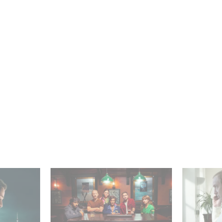
 nella Top
When Broken Hearts Want
Between 
serie non
Revenge: Welcome to The
and mani
Revenge Club
who is re