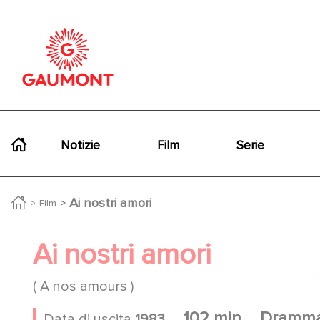
Salta al contenuto principale
Cookies management panel
Navigation principale
Notizie
Film
Serie
Ai nostri amori
Film
Ai nostri amori
( A nos amours )
102 min
Dramma
Data di uscita
1983