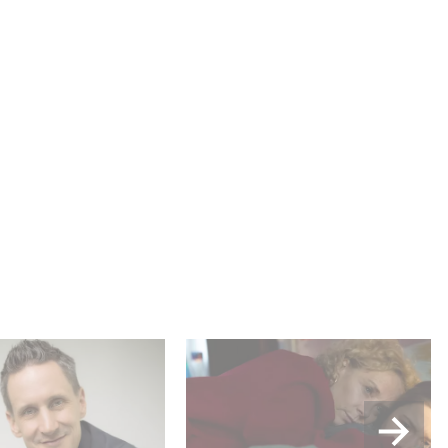
 Me“ feiert Premiere
Die sechsteilige Miniserie
ew mit Rainer
RESET – Wie weit gehst
s
du? jetzt auf Disney+