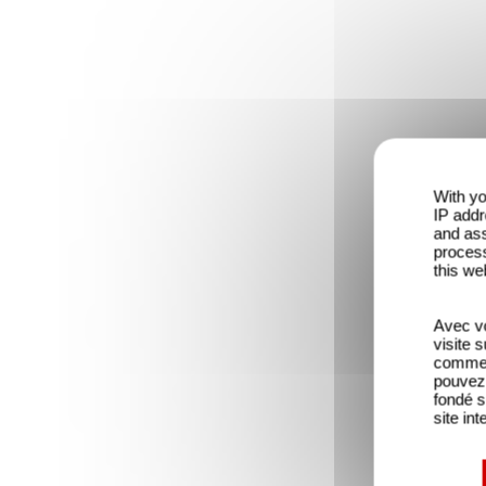
With yo
IP addr
and ass
process
this we
Avec vo
visite 
comme l
pouvez 
fondé s
site int