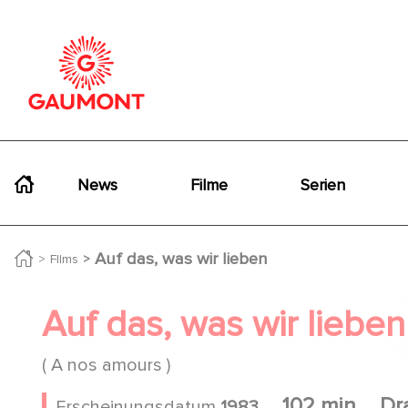
Direkt zum Inhalt
Cookie-Einstellungen
Navigation principale
News
Filme
Serien
Auf das, was wir lieben
FIlms
Auf das, was wir lieben
( A nos amours )
102 min
Dr
Erscheinungsdatum
1983