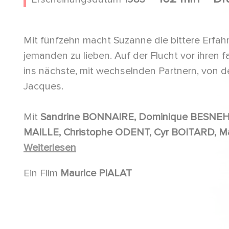
Mit fünfzehn macht Suzanne die bittere Erfahr
jemanden zu lieben. Auf der Flucht vor ihren 
ins nächste, mit wechselnden Partnern, von de
Jacques.
Mit
Sandrine BONNAIRE, Dominique BESNEHARD, Maurice PIALAT, Evelyne KER, Anne-Sophie
MAILLE, Christophe ODENT, Cyr BOITARD, Maïté MAILLE, Pierre-Loup RAJOT, Cyril COLLARD,
Nathalie GUREGHIAN, Guénolé PASCAL, Caroline CIBOT, Jacques FIESCHI, Valérie SCHLUMBERGER,
Weiterlesen
Tom STEVENS, Tsilka THEODOROU, Vanghel THEODOROU, Isabelle PRADES, Hervé AUSTEN,
Ein Film
Maurice PIALAT