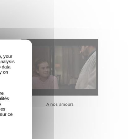
e, your
analysis
o data
y on
re
lités
s
A nos amours
ées
 sur ce