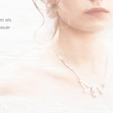
en als
teuer