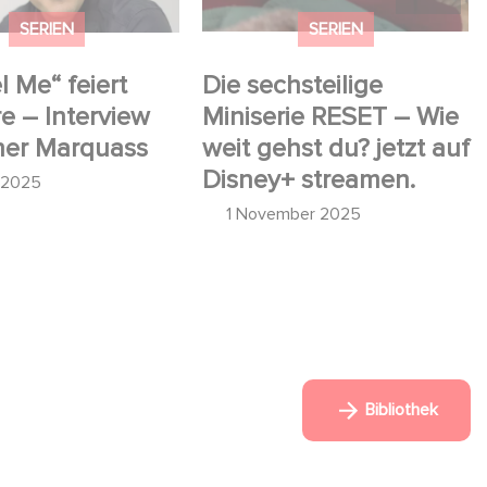
streamen.
SERIEN
SERIEN
l Me“ feiert
Die sechsteilige
e – Interview
Miniserie RESET – Wie
ner Marquass
weit gehst du? jetzt auf
Disney+ streamen.
l 2025
1 November 2025
Bibliothek