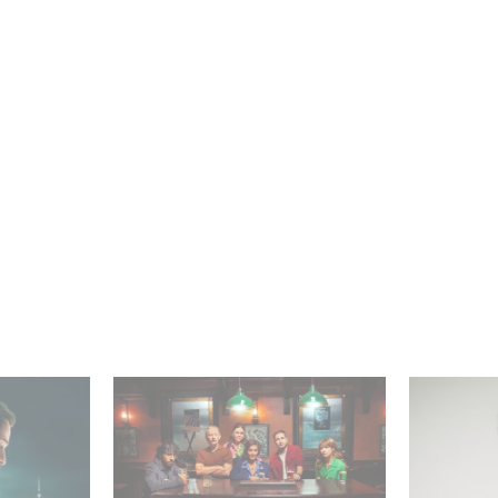
latz 1 der
Wenn gebrochene Herzen
„Parallel
nicht-
Rache wollen: Willkommen
– Intervi
 Serien!
im Revenge Club.
Marquas