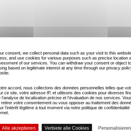
ur consent, we collect personal data such as your visit to this websit
ess, and use cookies for various purposes such as precise location 
essment of our services. You can withdraw your consent or object t
ing based on legitimate interest at any time through our privacy polic
bsite.
tre accord, nous collectons des données personnelles telles que vot
sur ce site, votre adresse IP, et utilisons des cookies pour diverses fina
'analyse de localisation précise et l'évaluation de nos services. Vou
retirer votre consentement ou vous opposer au traitement des donn
ur l'intérêt légitime à tout moment via notre politique de confidentialité
ernet.
Alle akzeptieren
Verbiete alle Cookies
Personalisieren