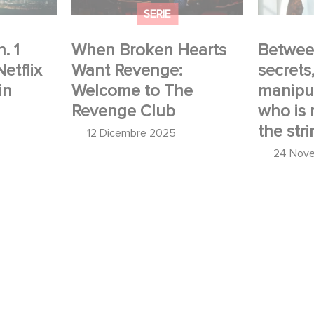
SERIE
. 1
When Broken Hearts
Betwee
Netflix
Want Revenge:
secrets
in
Welcome to The
manipul
Revenge Club
who is r
the stri
12 Dicembre 2025
24 Nov