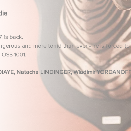
ia
, is back.
ngerous and more torrid than ever - he is forced t
 OSS 1001.
Jean DUJARDIN, Pierre NINEY, Fatou N'DIAYE, Natacha LINDINGER, Wladimir YORDANOF