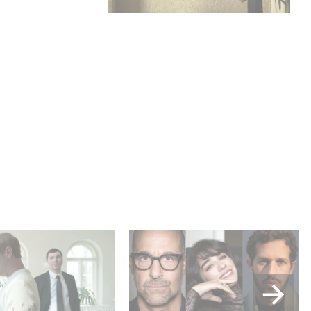
power, secrets,
Le riprese di Masterplan
pulation, discover
sono ufficialmente iniziate
ally pulling the
in Francia e in Italia!