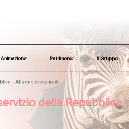
Animazione
Patrimonio
Il Gruppo
blica - Allarme rosso in Af
servizio della Repubblica -