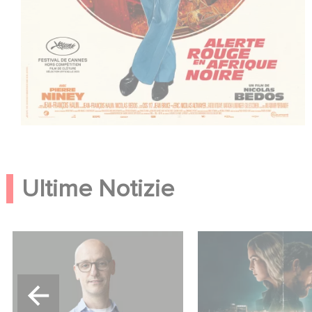
Ultime Notizie
Gaumont USA Acquires
Unfamiliar è al n. 1
OPUS, an Investigation into
10 di Netflix delle 
the Fall of Banco Popular
in lingua inglese!