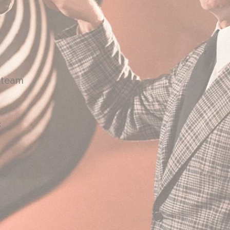
o team
F