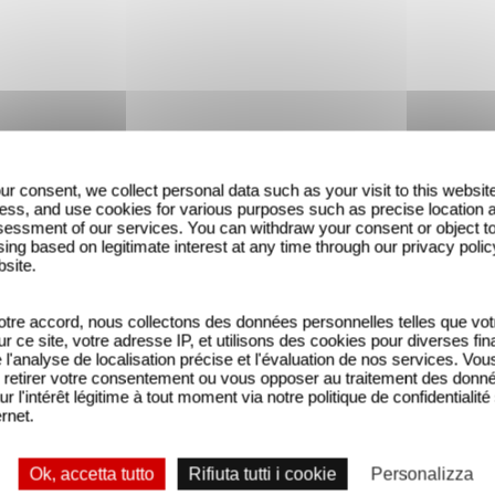
ur consent, we collect personal data such as your visit to this websit
ess, and use cookies for various purposes such as precise location 
essment of our services. You can withdraw your consent or object t
ing based on legitimate interest at any time through our privacy polic
bsite.
tre accord, nous collectons des données personnelles telles que vot
sur ce site, votre adresse IP, et utilisons des cookies pour diverses fina
'analyse de localisation précise et l'évaluation de nos services. Vou
 117 : Alerte rouge en Afrique
OSS 117 - Alerte Rouge en Afr
retirer votre consentement ou vous opposer au traitement des donn
noire
Noire - Bande-annonce
ur l'intérêt légitime à tout moment via notre politique de confidentialité
ernet.
Ok, accetta tutto
Rifiuta tutti i cookie
Personalizza