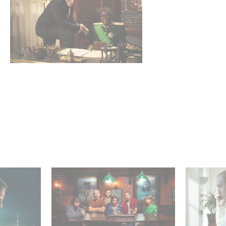
 nella Top
When Broken Hearts Want
Between 
serie non
Revenge: Welcome to The
and mani
Revenge Club
who is re
strings.