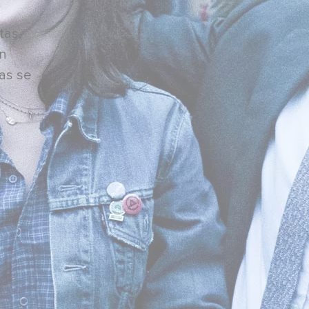
tas,
in
as se