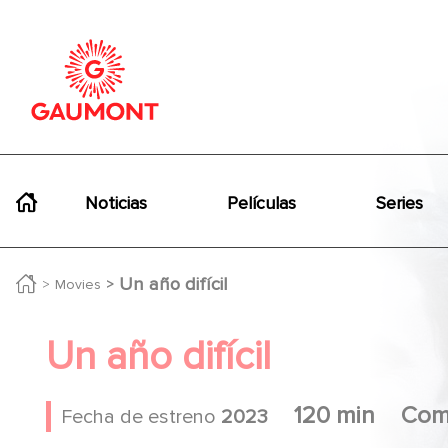
Pasar al contenido principal
Panel de gestión de cookies
Navigation principale
Noticias
Películas
Series
Un año difícil
Movies
Un año difícil
120 min
Com
Fecha de estreno
2023