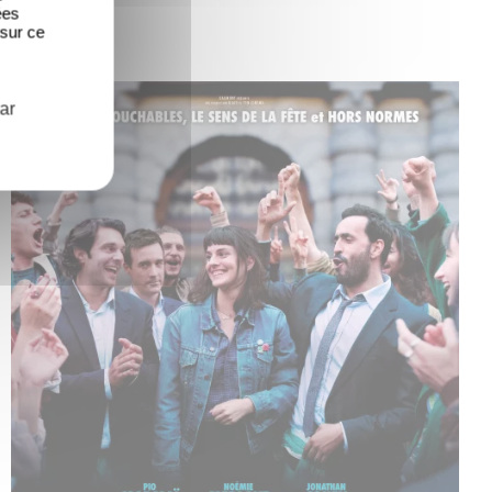
ées
 sur ce
ar