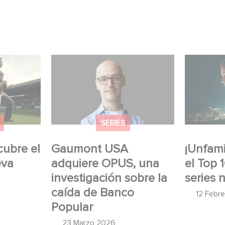
re el
Gaumont USA adquiere
¡Unfamili
OPUS, una investigación
Top 10 de
umont
sobre la caída de Banco
no angló
Popular
SERIES
cubre el
Gaumont USA
¡Unfamil
eva
adquiere OPUS, una
el Top 
investigación sobre la
series 
caída de Banco
12 Febr
Popular
23 Marzo 2026