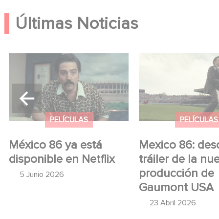
Últimas Noticias
México 86 ya está
Mexico 86: descub
disponible en Netflix
tráiler de la nueva
producción de Ga
USA
PELÍCULAS
PELÍCULAS
México 86 ya está
Mexico 86: des
disponible en Netflix
tráiler de la nu
producción de
5 Junio 2026
Gaumont USA
23 Abril 2026