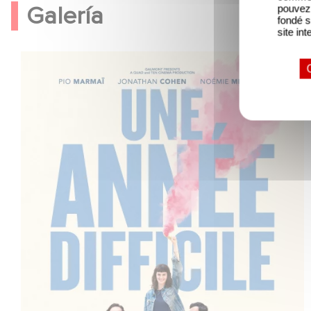
Galería
pouvez 
fondé s
site int