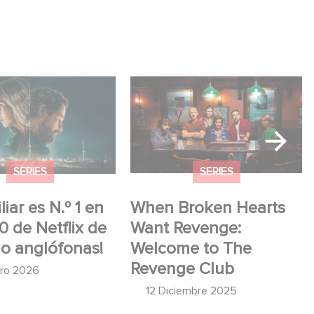
ar es N.º 1 en el
When Broken Hearts Want
 Netflix de series
Revenge: Welcome to The
fonas!
Revenge Club
SERIES
SERIES
iar es N.º 1 en
When Broken Hearts
10 de Netflix de
Want Revenge:
no anglófonas!
Welcome to The
Revenge Club
ero 2026
12 Diciembre 2025