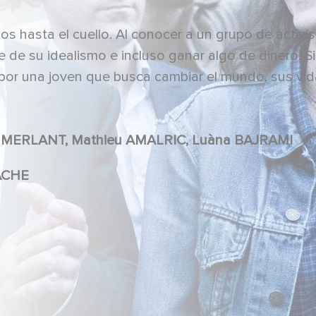
 hasta el cuello. Al conocer a un grupo de activis
 de su idealismo e incluso ganar algo de dinero. S
or una joven que busca cambiar el mundo, sus vid
Pio MARMAÏ, Jonathan COHEN, Noémie MERLANT, Mathieu AMALRIC, Luàna BAJRAMI
KACHE