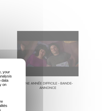
e, your
analysis
o data
UNE ANNÉE DIFFICILE - BANDE-
y on
ANNONCE
re
lités
s