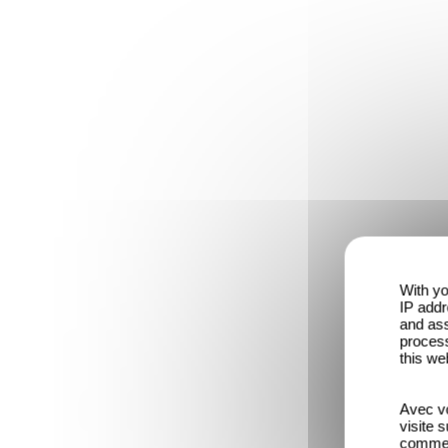
With yo
IP addr
and ass
process
this we
Avec vo
visite 
comme l