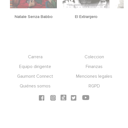
Natale Senza Babbo
El Extranjero
Y
Footer
Carrera
Coleccion
Equipo dirigente
Finanzas
Gaumont Connect
Menciones legales
Quiénes somos
RGPD
Social icons