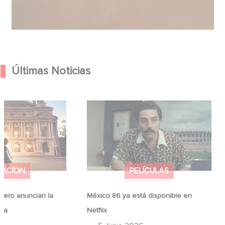
Últimas Noticias
Hero anuncian la
México 86 ya está disponible en
ina
Netflix
MACÍON
PELÍCULAS
ero anuncian la
México 86 ya está disponible en
ina
Netflix