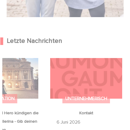
Letzte Nachrichten
od Hero kündigen
Kontakt
on Ballerina - Gib
mals auf an
MATION
UNTERNEHMERISCH
d Hero kündigen die
Kontakt
llerina - Gib deinen
6 Juni 2026
 an