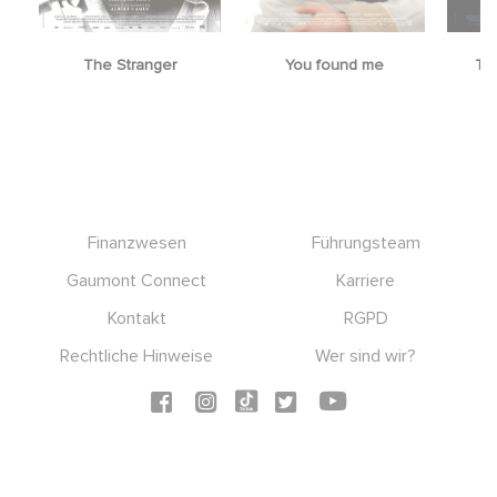
The Stranger
You found me
Th
Footer
Finanzwesen
Führungsteam
Gaumont Connect
Karriere
Kontakt
RGPD
Rechtliche Hinweise
Wer sind wir?
Social icons