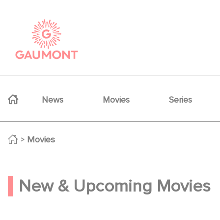
Skip to main content
Cookies management panel
Navigation principale
News
Movies
Series
Movies
Movies
New & Upcoming Movies