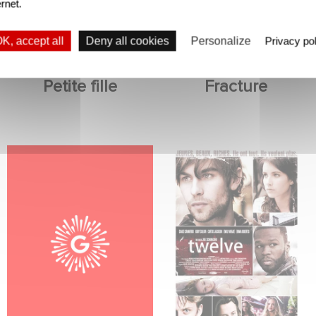
ernet.
K, accept all
Deny all cookies
Personalize
Privacy pol
Petite fille
Fracture