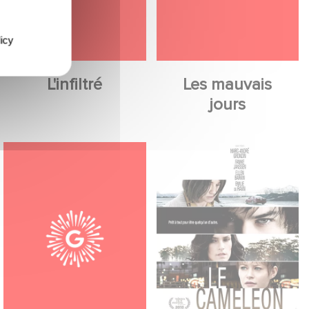
icy
L'infiltré
Les mauvais
jours