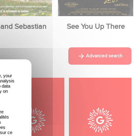
 and Sebastian
See You Up There
Advanced search
e, your
analysis
o data
y on
re
lités
s
ées
 sur ce