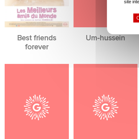
site int
O
Best friends
Um-hussein
forever