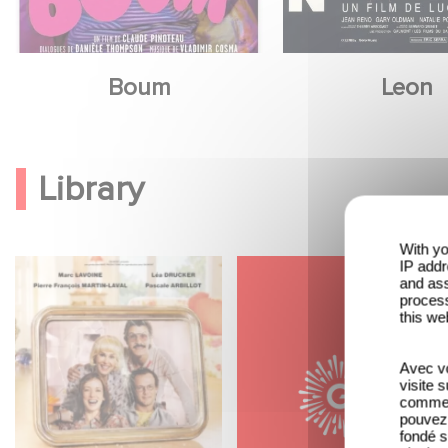
Boum
Leon
Library
With yo
IP addr
and ass
process
this we
Avec vo
visite 
comme l
pouvez 
fondé s