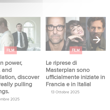
power, secrets,
Le riprese di Masterplan
pulation, discover
sono ufficialmente iniziate
ally pulling the
in Francia e in Italia!
FILM
FILM
n power,
Le riprese di
, and
Masterplan sono
ation, discover
ufficialmente iniziate in
eally pulling
Francia e in Italia!
ngs.
13 Ottobre 2025
embre 2025