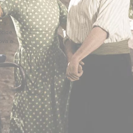
lui è
nna
ccide.
rova a