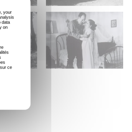
e, your
analysis
o data
y on
re
lités
s
ées
 sur ce