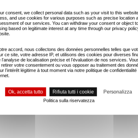
ur consent, we collect personal data such as your visit to this websit
ess, and use cookies for various purposes such as precise location 
essment of our services. You can withdraw your consent or object t
ing based on legitimate interest at any time through our privacy polic
bsite.
tre accord, nous collectons des données personnelles telles que vot
sur ce site, votre adresse IP, et utilisons des cookies pour diverses fina
'analyse de localisation précise et l'évaluation de nos services. Vou
retirer votre consentement ou vous opposer au traitement des donn
ur l'intérêt légitime à tout moment via notre politique de confidentialité
ernet.
Ok, accetta tutto
Rifiuta tutti i cookie
Personalizza
Politica sulla riservatezza