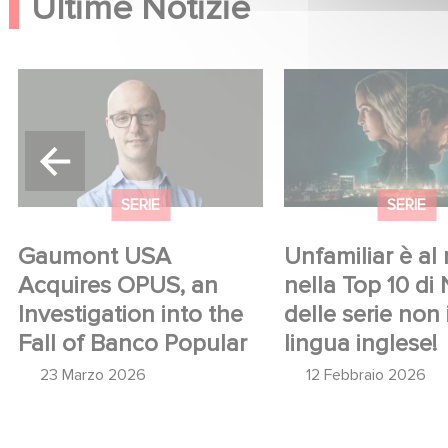
Ultime Notizie
Gaumont USA Acquires
Unfamiliar è al n. 1
OPUS, an Investigation into
10 di Netflix delle 
the Fall of Banco Popular
in lingua inglese!
SERIE
SERIE
Gaumont USA
Unfamiliar è al n
Acquires OPUS, an
nella Top 10 di 
Investigation into the
delle serie non 
Fall of Banco Popular
lingua inglese!
23 Marzo 2026
12 Febbraio 2026