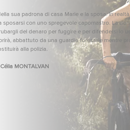
lla sua padrona di casa Marie e la sposa. In realtà 
 a sposarsi con uno spregevole capomastro. La do
bargli del denaro per fuggire e per difendersi lo u
 Morirà, abbattuto da una guardia forestale mentre p
ituirà alla polizia.
Charles BLAVETTE, Edouard DELMONT, Célia MONTALVAN