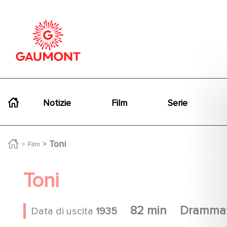
Salta al contenuto principale
Cookies management panel
Navigation principale
Notizie
Film
Serie
Toni
Film
Toni
82 min
Drammat
Data di uscita
1935