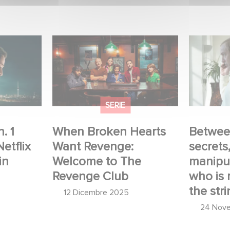
 nella Top
When Broken Hearts Want
Between 
serie non
Revenge: Welcome to The
and mani
Revenge Club
who is re
strings.
SERIE
. 1
When Broken Hearts
Betwee
Netflix
Want Revenge:
secrets
in
Welcome to The
manipul
Revenge Club
who is r
the stri
12 Dicembre 2025
24 Nov