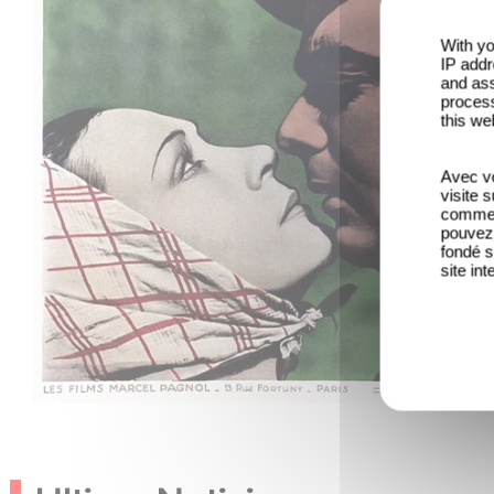
With yo
IP addr
and ass
process
this we
Avec vo
visite 
comme l
pouvez 
fondé s
site int