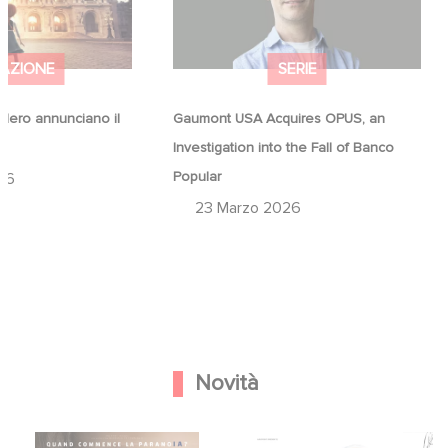
AZIONE
SERIE
ero annunciano il
Gaumont USA Acquires OPUS, an
a
Investigation into the Fall of Banco
Popular
26
23 Marzo 2026
Novità