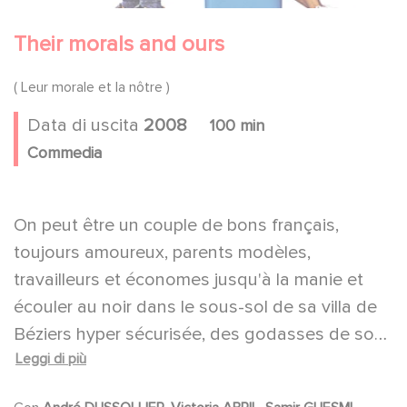
Their morals and ours
( Leur morale et la nôtre )
Data di uscita
2008
100 min
Commedia
On peut être un couple de bons français,
toujours amoureux, parents modèles,
travailleurs et économes jusqu'à la manie et
écouler au noir dans le sous-sol de sa villa de
Béziers hyper sécurisée, des godasses de son
Leggi di più
ancien magasin et des produits « satisfaits ou
remboursés » qu'on détourne dans tous les