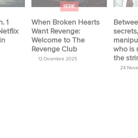
SERIE
. 1
When Broken Hearts
Betwee
Netflix
Want Revenge:
secrets
in
Welcome to The
manipul
Revenge Club
who is r
the stri
12 Dicembre 2025
24 Nov