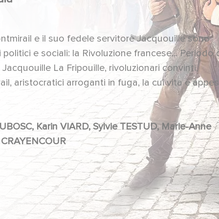
ntmirail e il suo fedele servitore Jacquouille sono
olitici e sociali: la Rivoluzione francese... Periodo 
 Jacquouille La Fripouille, rivoluzionari convinti,
ail, aristocratici arroganti in fuga, la cui vita è appe
 Alex LUTZ, Stéphanie CRAYENCOUR