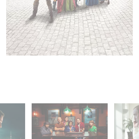
 nella Top
When Broken Hearts Want
Between 
serie non
Revenge: Welcome to The
and mani
Revenge Club
who is re
strings.