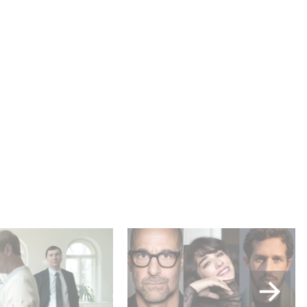
power, secrets,
Le riprese di Masterplan
pulation, discover
sono ufficialmente iniziate
ally pulling the
in Francia e in Italia!