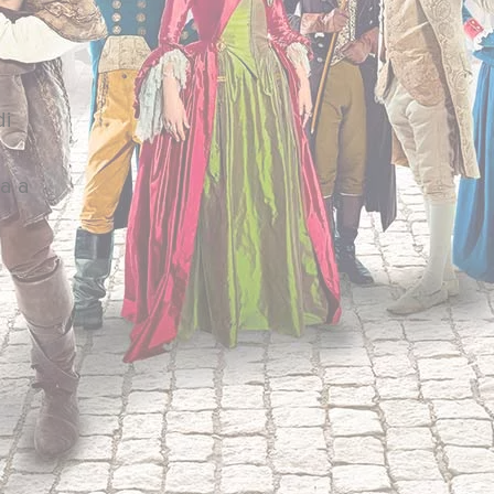
di
sa a