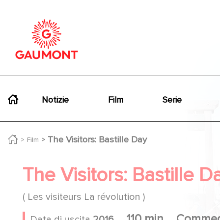
Salta al contenuto principale
Cookies management panel
Navigation principale
Notizie
Film
Serie
The Visitors: Bastille Day
Film
The Visitors: Bastille D
( Les visiteurs La révolution )
110 min
Commed
Data di uscita
2016