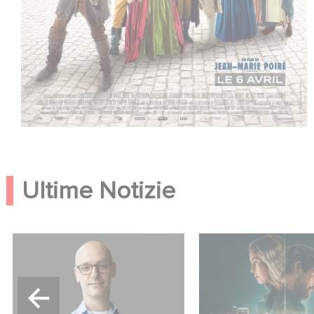
Ultime Notizie
Gaumont USA Acquires
Unfamiliar è al n. 1
OPUS, an Investigation into
10 di Netflix delle 
the Fall of Banco Popular
in lingua inglese!