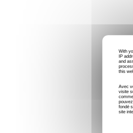
With yo
IP addr
and ass
process
this we
Avec vo
visite 
comme l
pouvez 
fondé s
site int