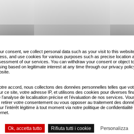
ur consent, we collect personal data such as your visit to this websit
ess, and use cookies for various purposes such as precise location 
essment of our services. You can withdraw your consent or object t
ing based on legitimate interest at any time through our privacy polic
bsite.
tre accord, nous collectons des données personnelles telles que vot
sur ce site, votre adresse IP, et utilisons des cookies pour diverses fina
'analyse de localisation précise et l'évaluation de nos services. Vou
LES VISITEURS - LA REVOLUTI
retirer votre consentement ou vous opposer au traitement des donn
bande-annonce
ur l'intérêt légitime à tout moment via notre politique de confidentialité
ernet.
Ok, accetta tutto
Rifiuta tutti i cookie
Personalizza