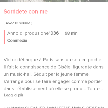
Sorridete con me
( Avec le sourire )
Anno di produzione
1936
98 min
Commedia
Victor débarque à Paris sans un sou en poche.
Il fait la connaissance de Gisèle, figurante dans
un music-hall. Séduit par la jeune femme, il
s'arrange pour se faire engager comme portier
dans l'établissement où elle se produit. Toutes
Leggi di più
les ruses et tous les stratagèmes sont bons
pour gravir les échelons professionnels,