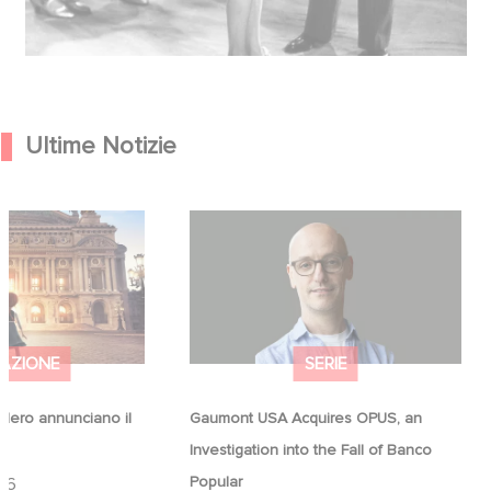
Ultime Notizie
Hero annunciano il
Gaumont USA Acquires OPUS, an
na
Investigation into the Fall of Banco
Popular
AZIONE
SERIE
ero annunciano il
Gaumont USA Acquires OPUS, an
a
Investigation into the Fall of Banco
Popular
26