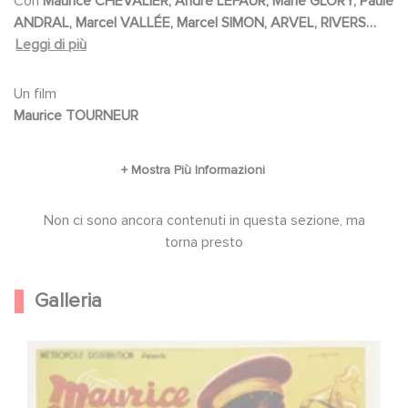
Con
Maurice CHEVALIER, André LEFAUR, Marie GLORY, Paule
successivement vendeur de programmes,
ANDRAL, Marcel VALLÉE, Marcel SIMON, ARVEL, RIVERS
secrétaire puis associé, Victor supplante
CADET, Léon MORTON, Henry HOURY, Jean GOBET, Milly
Leggi di più
finalement son directeur. Sa fulgurante
MATHIS, Viviane GOSSET
ascension sociale se faisant toujours « avec le
Un film
Maurice TOURNEUR
sourire ».
Non ci sono ancora contenuti in questa sezione, ma
torna presto
Galleria