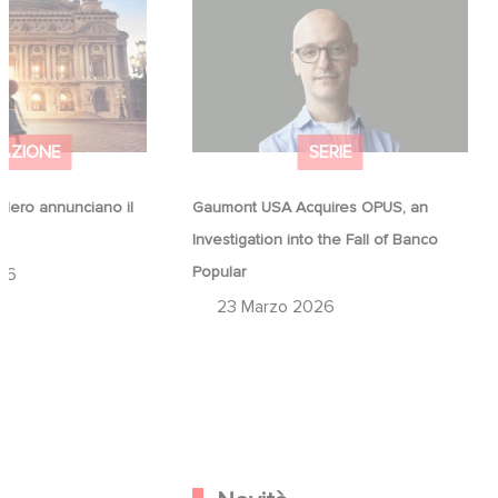
Hero annunciano il
Gaumont USA Acquires OPUS, an
na
Investigation into the Fall of Banco
Popular
AZIONE
SERIE
ero annunciano il
Gaumont USA Acquires OPUS, an
a
Investigation into the Fall of Banco
Popular
26
23 Marzo 2026