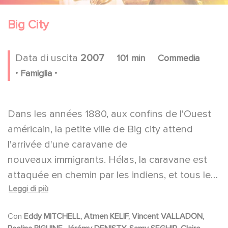
Big City
Data di uscita
2007
101 min
Commedia
.
.
Famiglia
Dans les années 1880, aux confins de l'Ouest
américain, la petite ville de Big city attend
l'arrivée d'une caravane de
nouveaux immigrants. Hélas, la caravane est
attaquée en chemin par les indiens, et tous les
Leggi di più
adultes de Big-City partent pour la défendre.
Au matin, les enfants de Big-City se réveillent
Con
Eddy MITCHELL, Atmen KELIF, Vincent VALLADON,
orphelins, avec pour seule compagnie adulte