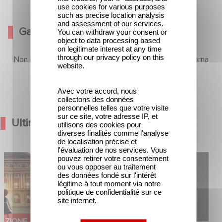
use cookies for various purposes
such as precise location analysis
and assessment of our services.
Galleria
You can withdraw your consent or
object to data processing based
on legitimate interest at any time
through our privacy policy on this
Non ci sono ancora contenuti in questa sezione, ma torna
website.
presto
Avec votre accord, nous
collectons des données
personnelles telles que votre visite
sur ce site, votre adresse IP, et
Ultime Notizie
utilisons des cookies pour
diverses finalités comme l'analyse
de localisation précise et
l'évaluation de nos services. Vous
Hero annunciano il
Gaumont USA Acquires OPUS, an
pouvez retirer votre consentement
ou vous opposer au traitement
na
Investigation into the Fall of Banco
des données fondé sur l'intérêt
Popular
légitime à tout moment via notre
politique de confidentialité sur ce
site internet.
AZIONE
SERIE