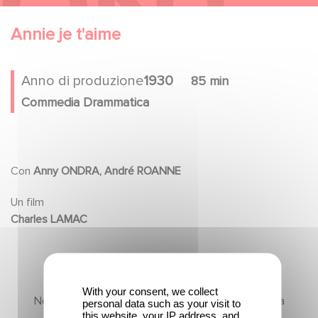
Annie je t'aime
Anno di produzione
1930
85 min
Commedia Drammatica
Con
Anny ONDRA, André ROANNE
Un film
Charles LAMAC
With your consent, we collect
Non ci sono ancora contenuti in questa sezione, ma
personal data such as your visit to
this website, your IP address, and
torna presto