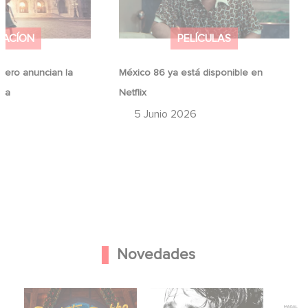
MACÍON
PELÍCULAS
ero anuncian la
México 86 ya está disponible en
ina
Netflix
6
5 Junio 2026
Novedades