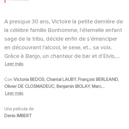
A presque 30 ans, Victoire la petite dernière de
la célèbre famille Bonhomme, l'éternelle enfant
sage de la tribu, décide enfin de s'émanciper
en découvrant l'alcool, le sexe, et... sa voix.
Grâce à Banjo, un chanteur de bar et d'Elvis,
Leer más
elle va réussir à prendre son envol en chantant
l'amour avec pudeur et le sexe sans tabou, et
Con
Victoria BEDOS, Chantal LAUBY, François BERLEAND,
entraîne sa mère avec elle au grand dam de
Olivier DE CLOSMADEUC, Benjamin BIOLAY, Marc
son père et de son frère.
ANDREONI, Meriem SERBAH, Sara MORTENSEN, Guillaume
Leer más
CLERICE, Benjamin BELLECOUR
Una película de
Denis IMBERT