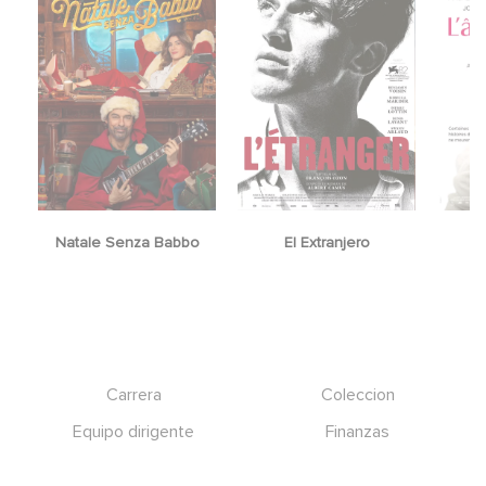
Natale Senza Babbo
El Extranjero
Y
Footer
Carrera
Coleccion
Equipo dirigente
Finanzas
Gaumont Connect
Menciones legales