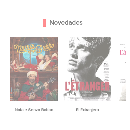
Novedades
Natale Senza Babbo
El Extranjero
You fo