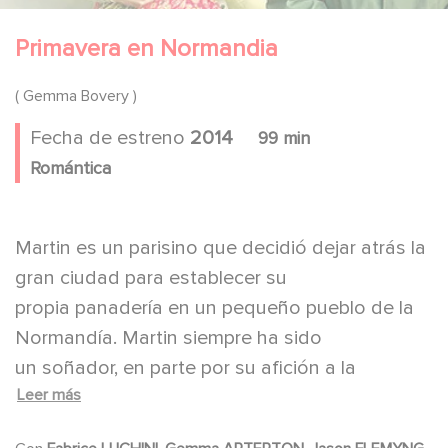
Primavera en Normandia
( Gemma Bovery )
Fecha de estreno
2014
99 min
Romántica
Martin es un parisino que decidió dejar atrás la
gran ciudad para establecer su
propia panadería en un pequeño pueblo de la
Normandía. Martin siempre ha sido
un soñador, en parte por su afición a la
Leer más
literatura y por las obras de Gustave
Flaubert en particular. La rutinaria y plácida vida