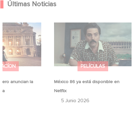
Últimas Noticias
Hero anuncian la
México 86 ya está disponible en
ina
Netflix
MACÍON
PELÍCULAS
ero anuncian la
México 86 ya está disponible en
ina
Netflix
6
5 Junio 2026