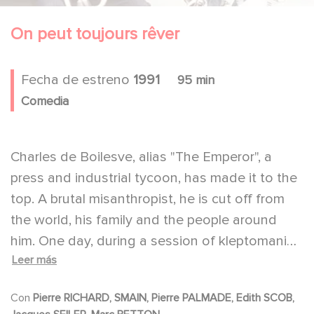
On peut toujours rêver
Fecha de estreno
1991
95 min
Comedia
Charles de Boilesve, alias "The Emperor", a
press and industrial tycoon, has made it to the
top. A brutal misanthropist, he is cut off from
the world, his family and the people around
him. One day, during a session of kleptomania,
Leer más
a young Arab, Rachid Merzaoui, catches him
red-handed and treats him roughly. The
Con
Pierre RICHARD, SMAIN, Pierre PALMADE, Edith SCOB,
stunned but delighted Charles decides to take