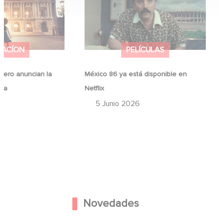
MACÍON
PELÍCULAS
ero anuncian la
México 86 ya está disponible en
ina
Netflix
6
5 Junio 2026
Novedades