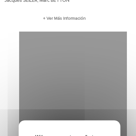
Jacques SEILER, Marc BETTON
him into him world...