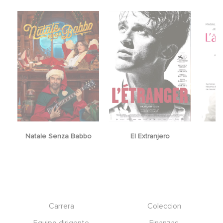
nza Babbo
El Extranjero
You found me
Footer
Carrera
Coleccion