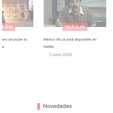
ina
Netflix
MACÍON
PELÍCULAS
ero anuncian la
México 86 ya está disponible en
ina
Netflix
6
5 Junio 2026
Novedades