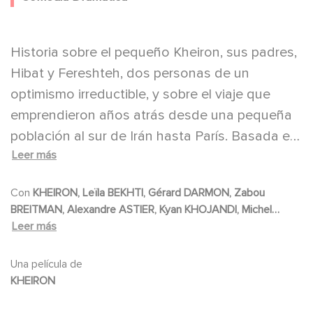
Historia sobre el pequeño Kheiron, sus padres,
Hibat y Fereshteh, dos personas de un
optimismo irreductible, y sobre el viaje que
emprendieron años atrás desde una pequeña
población al sur de Irán hasta París. Basada en
Leer más
la autobiografía del director.
Con
KHEIRON, Leïla BEKHTI, Gérard DARMON, Zabou
BREITMAN, Alexandre ASTIER, Kyan KHOJANDI, Michel
VUILLERMOZ, Arsène MOSCA, Jonathan COHEN, Carole
Leer más
FRANCK, Camelia JORDANA, Khereddine ENNASRI,
Sébastien HOUBANI, Fayçal SAFI, Soufiane GUERRAB,
Una película de
Mourad BOUDAOUD, Adama BATHILY, Farida OUCHANI,
KHEIRON
Maryama SOUMARE, Margot BANCILHON, Sofia LESAFFRE