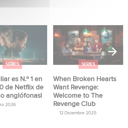
ar es N.º 1 en el
When Broken Hearts Want
 Netflix de series
Revenge: Welcome to The
fonas!
Revenge Club
SERIES
SERIES
iar es N.º 1 en
When Broken Hearts
10 de Netflix de
Want Revenge:
no anglófonas!
Welcome to The
Revenge Club
ero 2026
12 Diciembre 2025