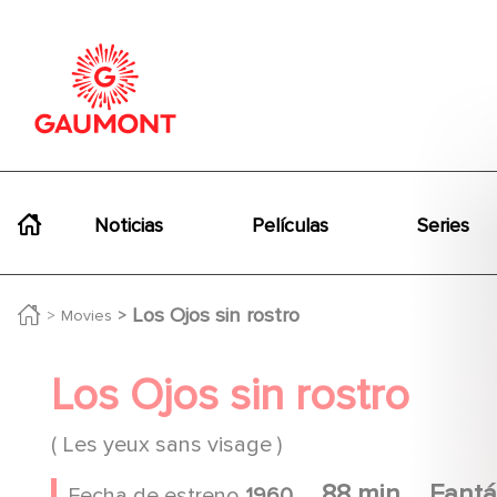
Pasar al contenido principal
Panel de gestión de cookies
Navigation principale
Noticias
Películas
Series
Los Ojos sin rostro
Movies
Los Ojos sin rostro
( Les yeux sans visage )
88 min
Fantá
Fecha de estreno
1960