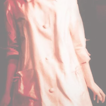
 su
evando