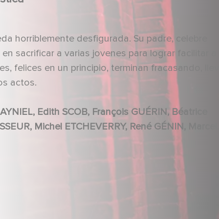
da horriblemente desfigurada. Su padre, celebre
 en sacrificar a varias jovenes para lograr facilitar a
s, felices en un principio, terminan fracasando, ll
os actos.
PÉRÈS, Lucien HUBERT, Charles BLAVETTE, Birgitta JUSLIN, Yvette ETIEVANT