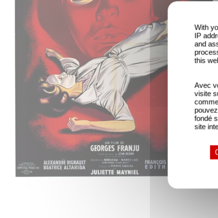
With yo
IP addr
and ass
process
this we
Avec vo
visite 
comme l
pouvez 
fondé s
site int