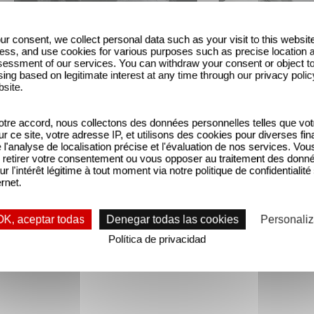
ur consent, we collect personal data such as your visit to this websit
ess, and use cookies for various purposes such as precise location 
essment of our services. You can withdraw your consent or object t
ing based on legitimate interest at any time through our privacy polic
bsite.
tre accord, nous collectons des données personnelles telles que vot
sur ce site, votre adresse IP, et utilisons des cookies pour diverses fina
'analyse de localisation précise et l'évaluation de nos services. Vou
retirer votre consentement ou vous opposer au traitement des donn
ur l'intérêt légitime à tout moment via notre politique de confidentialité
ernet.
OK, aceptar todas
Denegar todas las cookies
Personaliz
Política de privacidad