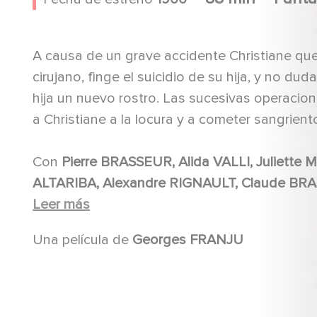
A causa de un grave accidente Christiane que
cirujano, finge el suicidio de su hija, y no duda
hija un nuevo rostro. Las sucesivas operacione
a Christiane a la locura y a cometer sangrient
Con
Pierre BRASSEUR, Alida VALLI, Juliette MAYNIEL, Edith SCOB, François GUÉRIN, Béatrice
ALTARIBA, Alexandre RIGNAULT, Claude BRASSEUR, Michel ETCHEVERRY, René GÉNIN, Marcel
Leer más
Una película de
Georges FRANJU