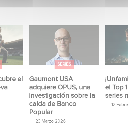
re el
Gaumont USA adquiere
¡Unfamili
OPUS, una investigación
Top 10 de
umont
sobre la caída de Banco
no angló
Popular
SERIES
cubre el
Gaumont USA
¡Unfamil
eva
adquiere OPUS, una
el Top 
investigación sobre la
series 
caída de Banco
12 Febr
Popular
23 Marzo 2026