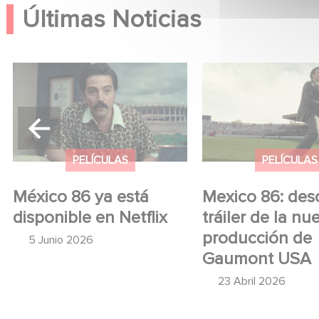
Últimas Noticias
México 86 ya está
Mexico 86: descub
disponible en Netflix
tráiler de la nueva
producción de Ga
USA
PELÍCULAS
PELÍCULAS
México 86 ya está
Mexico 86: des
disponible en Netflix
tráiler de la nu
producción de
5 Junio 2026
Gaumont USA
23 Abril 2026