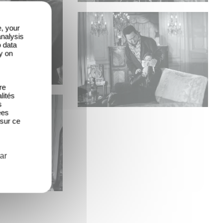
e, your
analysis
o data
y on
re
lités
s
ées
 sur ce
ar