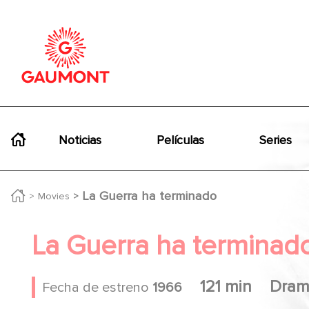
Pasar al contenido principal
Panel de gestión de cookies
Navigation principale
Noticias
Películas
Series
La Guerra ha terminado
Movies
La Guerra ha terminad
121 min
Dram
Fecha de estreno
1966