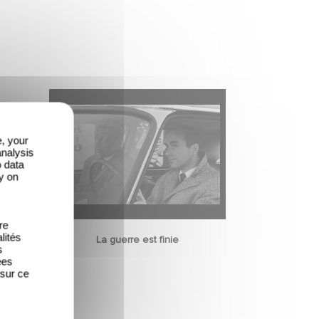
e, your
analysis
o data
y on
re
lités
La guerre est finie
s
ées
 sur ce