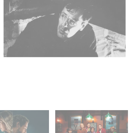
ar es N.º 1 en el
When Broken Hearts Want
 Netflix de series
Revenge: Welcome to The