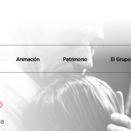
Animación
Patrimonio
El Grupo
o
a