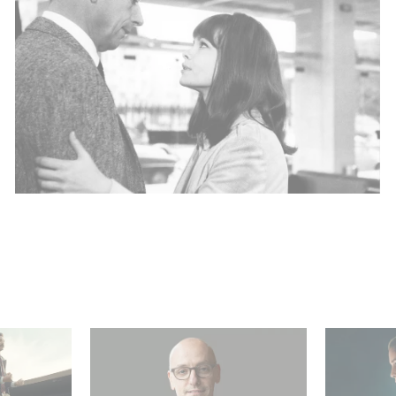
re el
Gaumont USA adquiere
¡Unfamili
OPUS, una investigación
Top 10 de