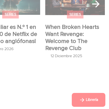
fonas!
Revenge Club
SERIES
SERIES
iar es N.º 1 en
When Broken Hearts
10 de Netflix de
Want Revenge:
no anglófonas!
Welcome to The
Revenge Club
ero 2026
12 Diciembre 2025
Librería