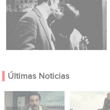
Últimas Noticias
México 86 ya está
Mexico 86: descub
disponible en Netflix
tráiler de la nueva