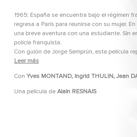
1965: España se encuentra bajo el régimen fra
regresa a París para reunirse con su mujer. 
una breve aventura con una estudiante. Sin em
policía franquista.
Con guión de Jorge Semprún, esta película r
Montand y la revelación de Geneviève Bujold.
Leer más
Con
Una película de
Alain RESNAIS