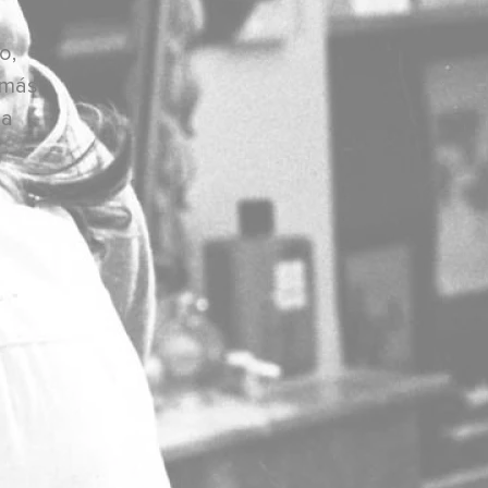
o,
emás
la