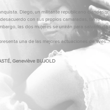
nquista. Diego, un militante republicano clandestin
En desacuerdo con sus propios camaradas, tiene ad
bargo, las dos mujeres se unirán para salvarlo de 
epresenta una de las mejores actuaciones de Yves
Yves MONTAND, Ingrid THULIN, Jean DASTÉ, Geneviève BUJOLD