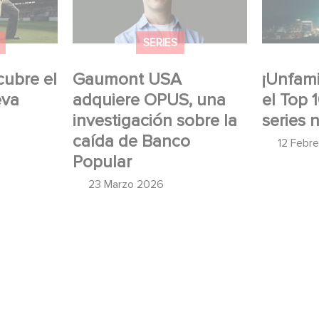
umont
sobre la caída de Banco
no angló
Popular
SERIES
cubre el
Gaumont USA
¡Unfamil
eva
adquiere OPUS, una
el Top 
investigación sobre la
series 
caída de Banco
12 Febr
Popular
23 Marzo 2026