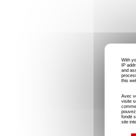
With yo
IP addr
and ass
process
this we
Avec vo
visite 
comme l
pouvez 
fondé s
site int