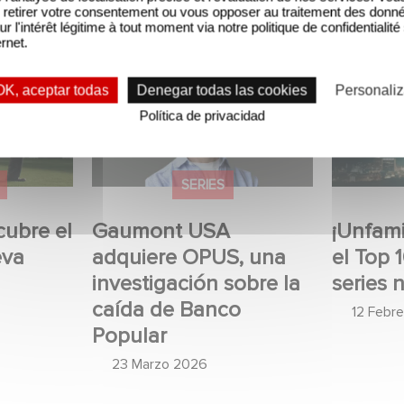
retirer votre consentement ou vous opposer au traitement des donn
ur l'intérêt légitime à tout moment via notre politique de confidentialité
ernet.
A adquiere
¡Unfamiliar es N.º 1 en el
Wh
OK, aceptar todas
Denegar todas las cookies
Personaliz
nvestigación
Top 10 de Netflix de series
Re
Política de privacidad
da de Banco
no anglófonas!
Re
ERIES
SERIES
USA
¡Unfamiliar es N.º 1 en
Wh
OPUS, una
el Top 10 de Netflix de
Wa
ión sobre la
series no anglófonas!
We
Banco
Re
12 Febrero 2026
26