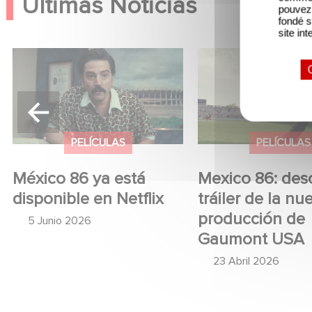
Últimas Noticias
pouvez 
fondé s
site int
Mexico 86: descubre el
Gaumont US
tráiler de la nueva
OPUS, una i
producción de Gaumont
sobre la caí
USA
Popular
PELÍCULAS
S
Mexico 86: descubre el
Gaumont 
lix
tráiler de la nueva
adquiere 
producción de
investigac
Gaumont USA
caída de 
Popular
23 Abril 2026
23 Marzo 20