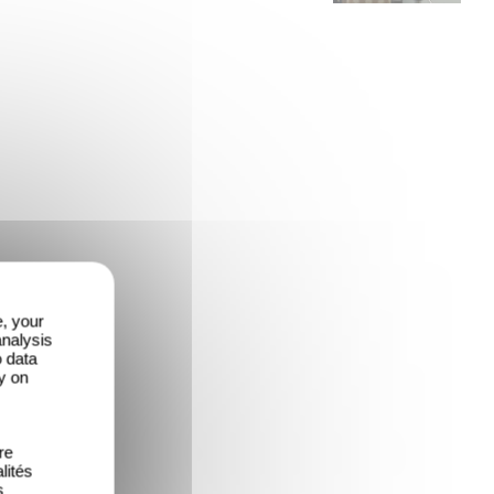
e, your
analysis
o data
y on
re
lités
s