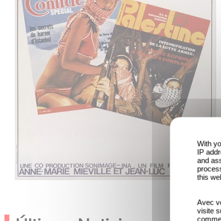
With yo
IP addr
and ass
process
this we
Avec vo
visite 
comme l