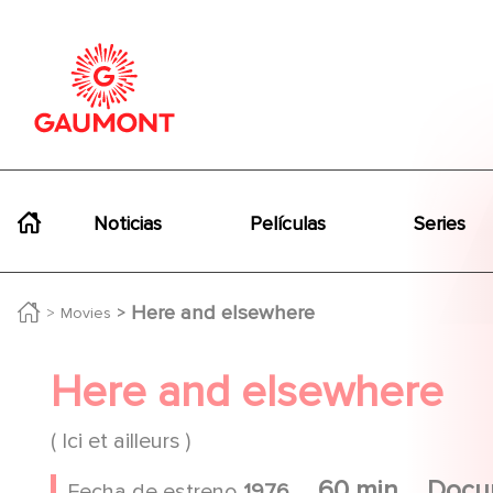
Pasar al contenido principal
Panel de gestión de cookies
Navigation principale
Noticias
Películas
Series
Here and elsewhere
Movies
Here and elsewhere
( Ici et ailleurs )
60 min
Docu
Fecha de estreno
1976