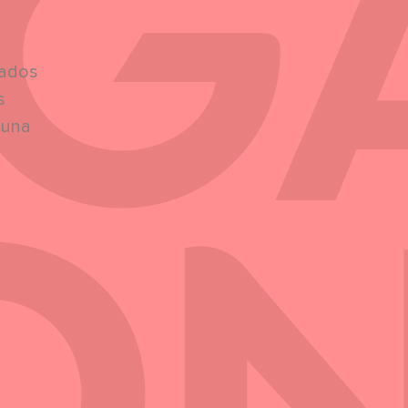
mados
s
 una