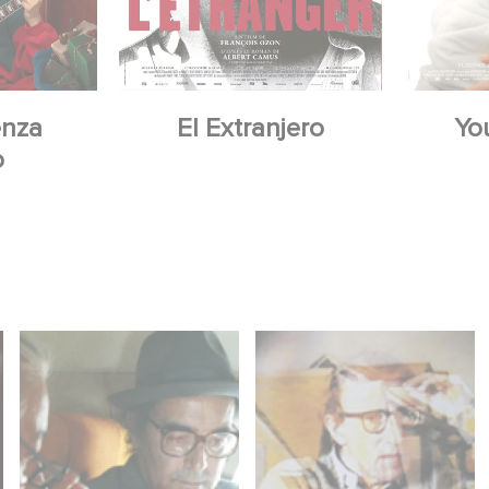
enza
El Extranjero
Yo
o