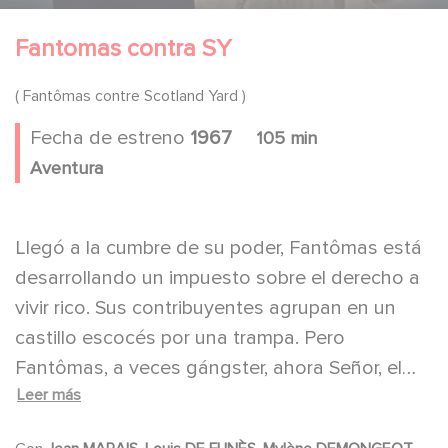
Fantomas contra SY
( Fantômas contre Scotland Yard )
Fecha de estreno
1967
105 min
Aventura
Llegó a la cumbre de su poder, Fantômas está
desarrollando un impuesto sobre el derecho a
vivir rico. Sus contribuyentes agrupan en un
castillo escocés por una trampa. Pero
Fantômas, a veces gángster, ahora Señor, el
Leer más
cambio la apariencia a una velocidad tal que el
Comisionado de la Juve, Fandor y Helena ya