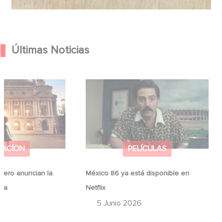
Últimas Noticias
Hero anuncian la
México 86 ya está disponible en
ina
Netflix
MACÍON
PELÍCULAS
ero anuncian la
México 86 ya está disponible en
ina
Netflix
6
5 Junio 2026