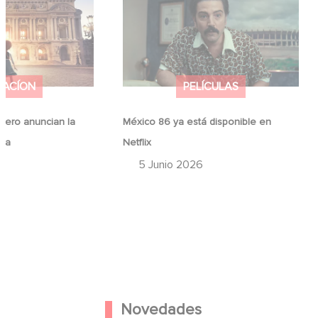
ina
Netflix
MACÍON
PELÍCULAS
ero anuncian la
México 86 ya está disponible en
ina
Netflix
6
5 Junio 2026
Novedades