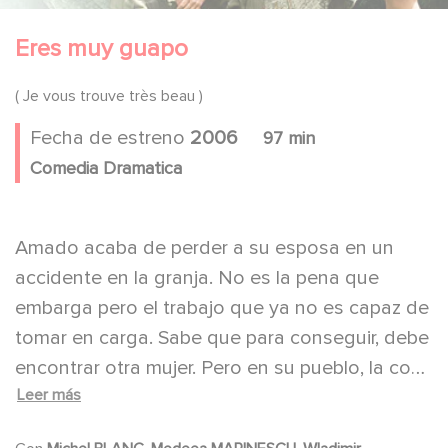
Eres muy guapo
( Je vous trouve très beau )
Fecha de estreno
2006
97 min
Comedia Dramatica
Amado acaba de perder a su esposa en un
accidente en la granja. No es la pena que
embarga pero el trabajo que ya no es capaz de
tomar en carga. Sabe que para conseguir, debe
encontrar otra mujer. Pero en su pueblo, la cosa
Leer más
no es fácil. Se decidió en utilizar una agencia
de citas. Al darse cuenta de que su