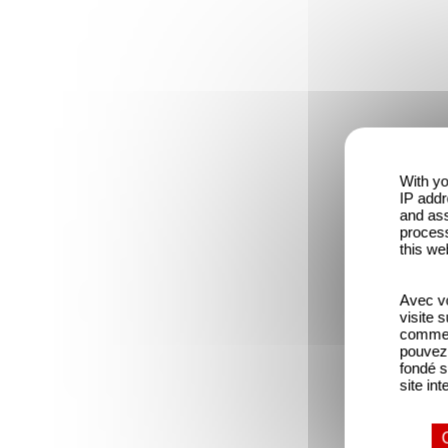
With yo
IP addr
and ass
process
this we
Avec vo
visite 
comme l
pouvez 
fondé s
site int