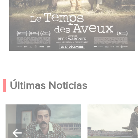
Últimas Noticias
México 86 ya está
Mexico 86: descub
disponible en Netflix
tráiler de la nueva
producción de Ga