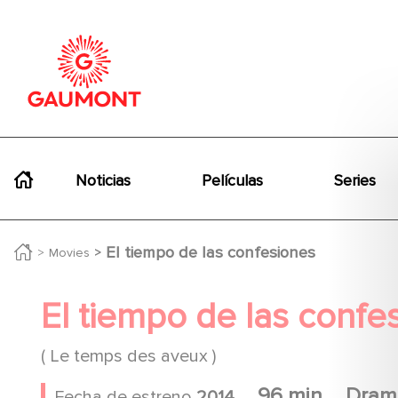
Pasar al contenido principal
Panel de gestión de cookies
Navigation principale
Noticias
Películas
Series
El tiempo de las confesiones
Movies
El tiempo de las confe
( Le temps des aveux )
96 min
Drama
Fecha de estreno
2014