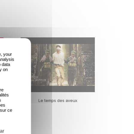
e, your
analysis
o data
y on
re
lités
s
e
Le temps des aveux
ées
 sur ce
ar