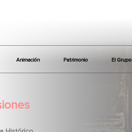
Animación
Patrimonio
El Grupo
siones
 Histórico