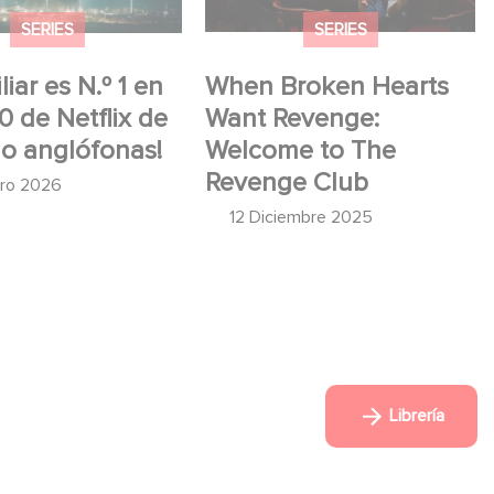
SERIES
SERIES
iar es N.º 1 en
When Broken Hearts
10 de Netflix de
Want Revenge:
no anglófonas!
Welcome to The
Revenge Club
ero 2026
12 Diciembre 2025
Librería