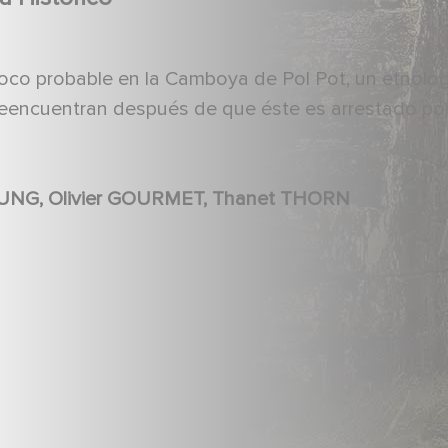
oco probable en la Camboya de Pol Pot, un etnólo
reencuentran después de que éste es arrestado po
Raphael PERSONNAZ, Kompheak PHOEUNG, Olivier GOURMET, Thanet THORN