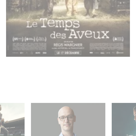
re el
Gaumont USA adquiere
¡Unfamili
OPUS, una investigación
Top 10 de
umont
sobre la caída de Banco
no angló