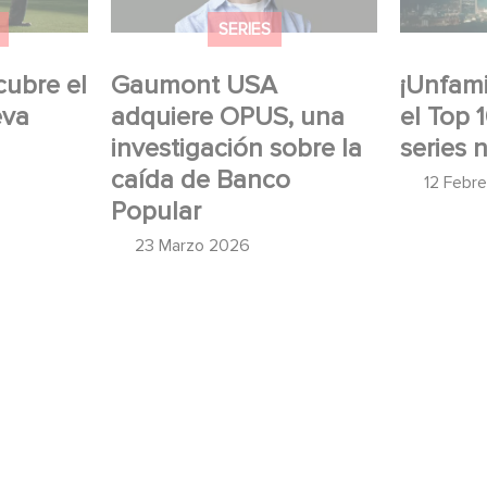
Popular
SERIES
cubre el
Gaumont USA
¡Unfamil
eva
adquiere OPUS, una
el Top 
investigación sobre la
series 
caída de Banco
12 Febr
Popular
23 Marzo 2026