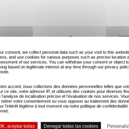
ur consent, we collect personal data such as your visit to this websit
ess, and use cookies for various purposes such as precise location 
essment of our services. You can withdraw your consent or object t
ing based on legitimate interest at any time through our privacy polic
bsite.
tre accord, nous collectons des données personnelles telles que vot
sur ce site, votre adresse IP, et utilisons des cookies pour diverses fina
'analyse de localisation précise et l'évaluation de nos services. Vou
THE GATE - Bande-annonc
retirer votre consentement ou vous opposer au traitement des donn
ur l'intérêt légitime à tout moment via notre politique de confidentialité
ernet.
OK, aceptar todas
Denegar todas las cookies
Personaliz