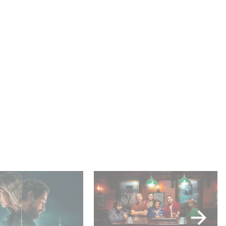
ar es N.º 1 en el
When Broken Hearts Want
 Netflix de series
Revenge: Welcome to The
fonas!
Revenge Club