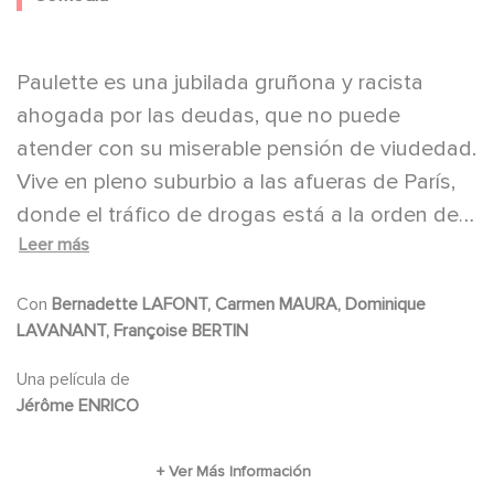
Paulette es una jubilada gruñona y racista
ahogada por las deudas, que no puede
atender con su miserable pensión de viudedad.
Vive en pleno suburbio a las afueras de París,
donde el tráfico de drogas está a la orden del
Leer más
día. Tras presenciar una persecución entre la
policía y un camello, se topa con un paquete
Con
Bernadette LAFONT, Carmen MAURA, Dominique
de hachís y decide probar suerte en el mercado
LAVANANT, Françoise BERTIN
de los traficantes. Tras sus primeras ventas a
pequeña escala pronto tendrá problemas con
Una película de
Jérôme ENRICO
otrosn camellos, por lo que decide reconvertir
el negocio a los "postres de la alegría". Paulette
y sus amigas causarán sensación y harán volar