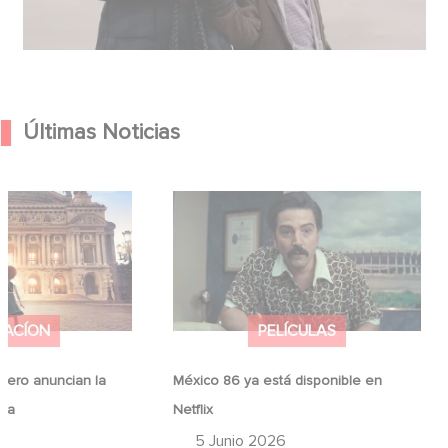
Últimas Noticias
Hero anuncian la
México 86 ya está disponible en
ina
Netflix
MACÍON
PELÍCULAS
ero anuncian la
México 86 ya está disponible en
ina
Netflix
6
5 Junio 2026