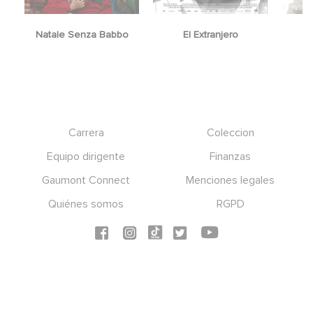
Natale Senza Babbo
El Extranjero
Y
Footer
Carrera
Coleccion
Equipo dirigente
Finanzas
Gaumont Connect
Menciones legales
Quiénes somos
RGPD
Social icons