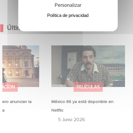
Personalizar
Política de privacidad
Últimas Noticias
Hero anuncian la
México 86 ya está disponible en
ina
Netflix
MACÍON
PELÍCULAS
ero anuncian la
México 86 ya está disponible en
ina
Netflix
6
5 Junio 2026