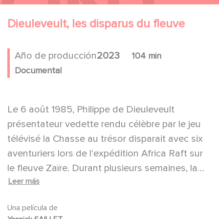
Dieuleveult, les disparus du fleuve
Año de producción
2023
104 min
Documental
Le 6 août 1985, Philippe de Dieuleveult
présentateur vedette rendu célèbre par le jeu
télévisé la Chasse au trésor disparait avec six
aventuriers lors de l'expédition Africa Raft sur
le fleuve Zaïre. Durant plusieurs semaines, la
Leer más
France se tourne vers ce pays dirigé par le
maréchal et dictateur Mobutu pour
Una película de
accompagner les recherches du célèbre