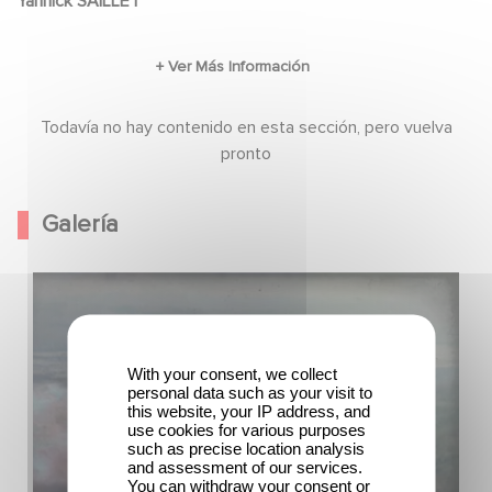
Yannick SAILLET
naufragé et de son équipe. Les investigations
officielles concluent à une noyade. Mais au fil
des décennies, des éléments troublants sont
révélés et remettent en question cette version
Todavía no hay contenido en esta sección, pero vuelva
des faits ; Philippe de Dieuleveult, qu'on
pronto
découvre agent de la DGSE, aurait été victime
d'une bavure militaire ou d'un assassinat
Galería
d'Etat.
With your consent, we collect
personal data such as your visit to
this website, your IP address, and
use cookies for various purposes
such as precise location analysis
and assessment of our services.
You can withdraw your consent or