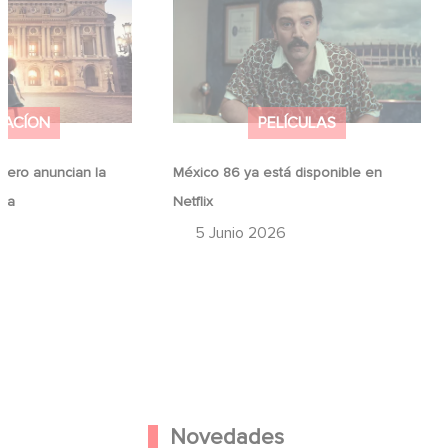
ina
Netflix
MACÍON
PELÍCULAS
ero anuncian la
México 86 ya está disponible en
ina
Netflix
6
5 Junio 2026
Novedades