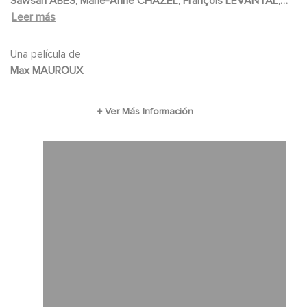
Sawsan ABES, Marie-Anne CHAZEL, François LEVANTAL,
Leer más
Jérôme NIEL, Olivier MARCHAL, Jean-Claude MUAKA
Una película de
Max MAUROUX