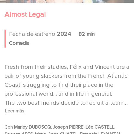
Almost Legal
Fecha de estreno
2024
82 min
Comedia
Fresh from their studies, Félix and Vincent are a
pair of young slackers from the French Atlantic
Coast, struggling to find their place in the
professional world... and in life in general.
The two best friends decide to recruit a team
Leer más
of "experts" to turn a small local grocery store
into a night-time business for the holidays.
Con
Marley DUBOSCQ, Joseph PIERRE, Léo CASTELL,
Rest assured, none of this is completely illegal...