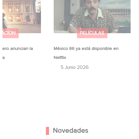
ina
Netflix
MACÍON
PELÍCULAS
ero anuncian la
México 86 ya está disponible en
ina
Netflix
6
5 Junio 2026
Novedades