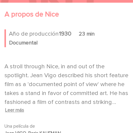
A propos de Nice
Año de producción
1930
23 min
Documental
A stroll through Nice, in and out of the
spotlight. Jean Vigo described his short feature
film as a 'documented point of view' where he
takes a stand in favor of committed art. He has
fashioned a film of contrasts and striking
Leer más
images in apposition where the harsh light of
satire shines on the wealthy holiday-goers.
Una película de