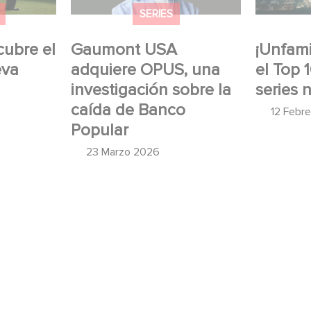
SERIES
cubre el
Gaumont USA
¡Unfamil
eva
adquiere OPUS, una
el Top 
investigación sobre la
series 
caída de Banco
12 Febr
Popular
23 Marzo 2026