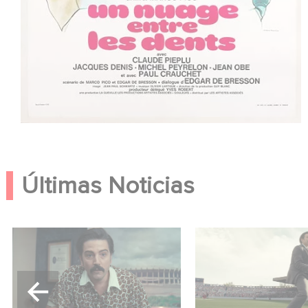
Últimas Noticias
México 86 ya está
Mexico 86: descub
disponible en Netflix
tráiler de la nueva
producción de Ga
USA