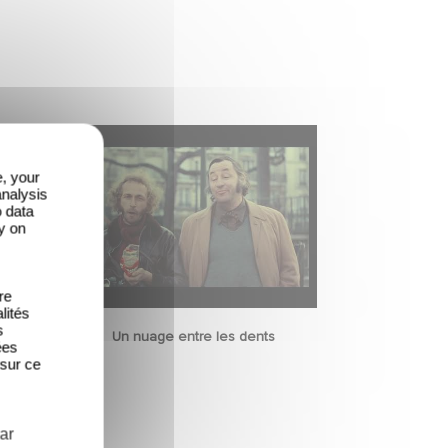
e, your
analysis
o data
y on
re
lités
s
Un nuage entre les dents
ées
 sur ce
ar