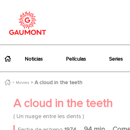
Pasar al contenido principal
Panel de gestión de cookies
Navigation principale
Noticias
Películas
Series
A cloud in the teeth
Movies
A cloud in the teeth
( Un nuage entre les dents )
94 min
Come
Fecha de estreno
1974