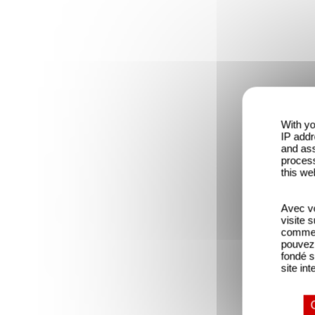
With yo
IP addr
and ass
process
this we
Avec vo
visite 
comme l
pouvez 
fondé s
site int