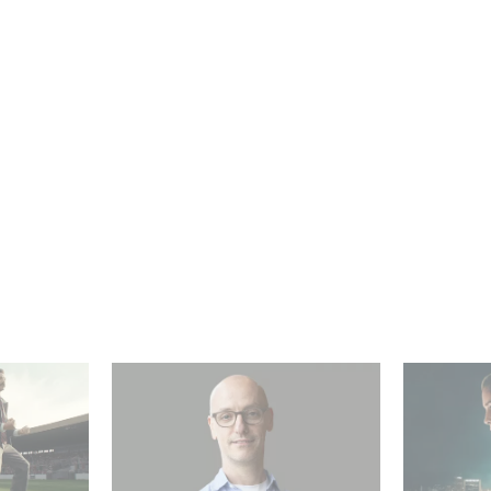
re el
Gaumont USA adquiere
¡Unfamili
OPUS, una investigación
Top 10 de
umont
sobre la caída de Banco
no angló
Popular