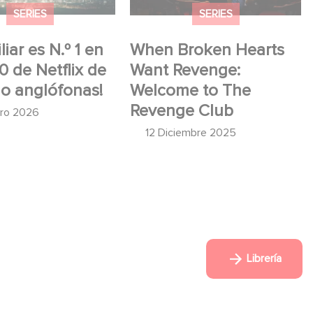
SERIES
SERIES
iar es N.º 1 en
When Broken Hearts
10 de Netflix de
Want Revenge:
no anglófonas!
Welcome to The
Revenge Club
ero 2026
12 Diciembre 2025
Librería