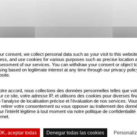
ur consent, we collect personal data such as your visit to this websit
ess, and use cookies for various purposes such as precise location 
essment of our services. You can withdraw your consent or object t
ing based on legitimate interest at any time through our privacy polic
bsite.
tre accord, nous collectons des données personnelles telles que vot
sur ce site, votre adresse IP, et utilisons des cookies pour diverses fina
'analyse de localisation précise et l'évaluation de nos services. Vou
retirer votre consentement ou vous opposer au traitement des donn
ur l'intérêt légitime à tout moment via notre politique de confidentialité
ernet.
OK, aceptar todas
Denegar todas las cookies
Personaliz