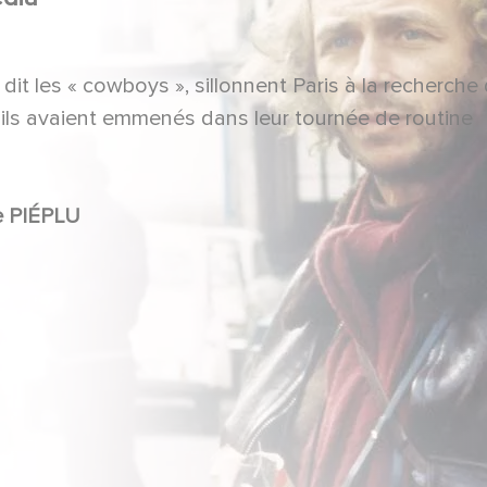
dit les « cowboys », sillonnent Paris à la recherche
'ils avaient emmenés dans leur tournée de routine
rre RICHARD, Claude PIÉPLU