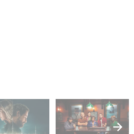
ar es N.º 1 en el
When Broken Hearts Want
 Netflix de series
Revenge: Welcome to The
fonas!
Revenge Club