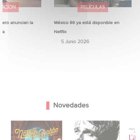
MACÍON
PELÍCULAS
ero anuncian la
México 86 ya está disponible en
ina
Netflix
6
5 Junio 2026
Novedades