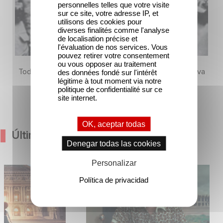
personnelles telles que votre visite
sur ce site, votre adresse IP, et
utilisons des cookies pour
diverses finalités comme l'analyse
de localisation précise et
l'évaluation de nos services. Vous
pouvez retirer votre consentement
ou vous opposer au traitement
Todavía no hay contenido en esta sección, pero vuelva
des données fondé sur l'intérêt
légitime à tout moment via notre
pronto
politique de confidentialité sur ce
site internet.
OK, aceptar todas
Últimas Noticias
Denegar todas las cookies
Personalizar
Hero anuncian la
México 86 ya está disponible en
Política de privacidad
ina
Netflix