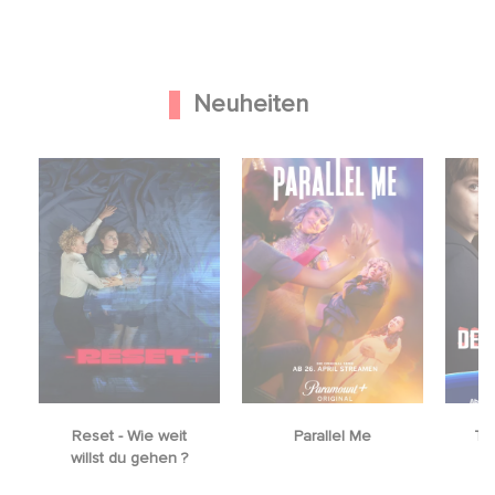
Neuheiten
Reset - Wie weit
Parallel Me
The
willst du gehen ?