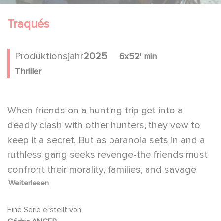
Traqués
Produktionsjahr
2025
6x52' min
Thriller
When friends on a hunting trip get into a
deadly clash with other hunters, they vow to
keep it a secret. But as paranoia sets in and a
ruthless gang seeks revenge-the friends must
confront their morality, families, and savage
Weiterlesen
instincts.
A series by Cédric Anger adapted from the
Eine Serie erstellt von
novel "shoot" by Douglas Fairbairn, Which was