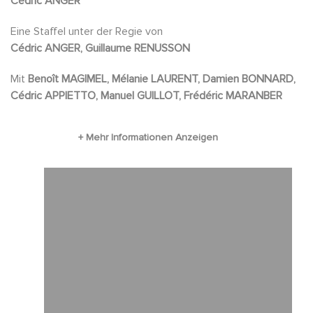
Cédric ANGER
first adapted into a feature film of the same
Eine Staffel unter der Regie von
name. Directed by Harvey hart from a
Cédric ANGER, Guillaume RENUSSON
screenplay by Richard Berg
Mit
Benoît MAGIMEL, Mélanie LAURENT, Damien BONNARD,
Cédric APPIETTO, Manuel GUILLOT, Frédéric MARANBER