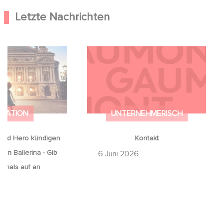
Letzte Nachrichten
ood Hero kündigen
Kontakt
 von Ballerina - Gib
iemals auf an
IMATION
UNTERNEHMERISCH
ood Hero kündigen
Kontakt
von Ballerina - Gib
6 Juni 2026
emals auf an
6