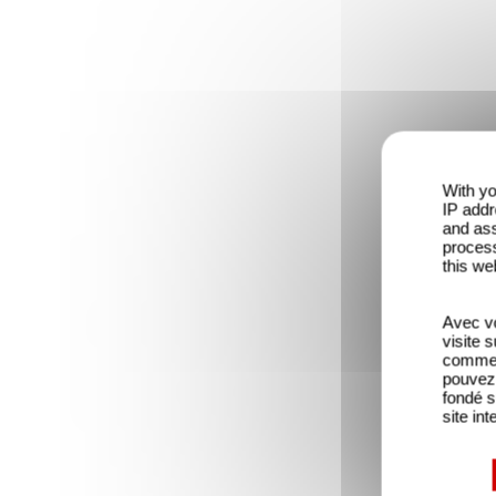
With yo
IP addr
and ass
process
this we
Avec vo
visite 
comme l
pouvez 
fondé s
site int