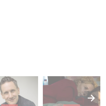
 Me“ feiert Premiere
Die sechsteilige Miniserie
ew mit Rainer
RESET – Wie weit gehst
s
du? jetzt auf Disney+
streamen.