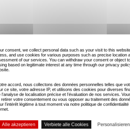
ur consent, we collect personal data such as your visit to this websit
ess, and use cookies for various purposes such as precise location 
essment of our services. You can withdraw your consent or object t
ing based on legitimate interest at any time through our privacy polic
bsite.
tre accord, nous collectons des données personnelles telles que vot
sur ce site, votre adresse IP, et utilisons des cookies pour diverses fina
'analyse de localisation précise et l'évaluation de nos services. Vou
retirer votre consentement ou vous opposer au traitement des donn
ur l'intérêt légitime à tout moment via notre politique de confidentialité
ernet.
Alle akzeptieren
Verbiete alle Cookies
Personalisieren