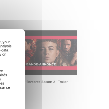
e, your
analysis
o data
y on
re
lités
s
Barbares Saison 2 - Trailer
ées
 sur ce