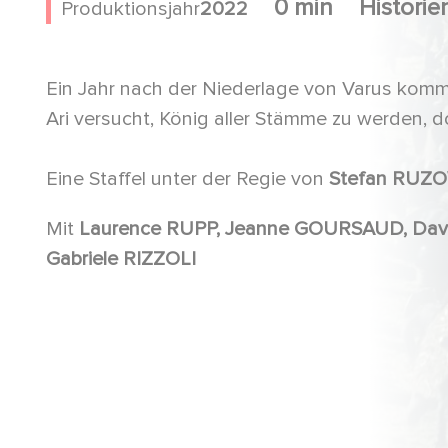
0 min
Histori
Produktionsjahr
2022
Ein Jahr nach der Niederlage von Varus komm
Ari versucht, König aller Stämme zu werden, d
Eine Staffel unter der Regie von
Stefan RUZO
Mit
Laurence RUPP, Jeanne GOURSAUD, David SCHUTTER, Murathan MUSLU, Daniel DONSKOY,
Gabriele RIZZOLI