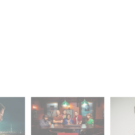
Platz 1 der
Wenn gebrochene Herzen
„Parallel
nicht-
Rache wollen: Willkommen
– Intervi
n Serien!
im Revenge Club.
Marquas