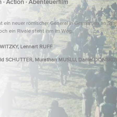
.
.
en
Action
Abenteuerfilm
t ein neuer römischer General in Germanien an, wä
och ein Rivale steht ihm im Weg.
WITZKY, Lennart RUFF