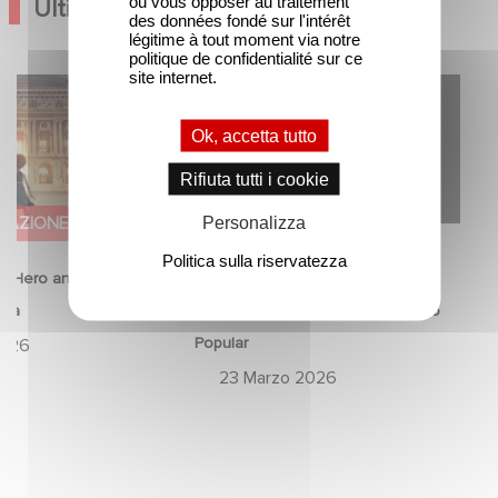
ou vous opposer au traitement
Ultime Notizie
des données fondé sur l'intérêt
légitime à tout moment via notre
politique de confidentialité sur ce
site internet.
d Hero annunciano
Gaumont USA Acquires OPUS, an
lerina
Investigation into the Fall of Banco
Ok, accetta tutto
Popular
Rifiuta tutti i cookie
MAZIONE
SERIE
Personalizza
Politica sulla riservatezza
 Hero annunciano il
Gaumont USA Acquires OPUS, an
ina
Investigation into the Fall of Banco
Popular
2026
23 Marzo 2026