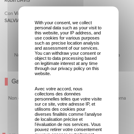
Robin DAVIS
Con
Victor LANOUX, Bruno SLAGMULDER, Catherine
SALVIAT, Lisa MARTINO
With your consent, we collect
personal data such as your visit to
this website, your IP address, and
use cookies for various purposes
such as precise location analysis
and assessment of our services.
You can withdraw your consent or
Non ci sono ancora contenuti in questa sezione, ma
object to data processing based
torna presto
on legitimate interest at any time
through our privacy policy on this
website.
Galleria
Avec votre accord, nous
collectons des données
Non ci sono ancora contenuti in questa sezione, ma torna
personnelles telles que votre visite
sur ce site, votre adresse IP, et
presto
utilisons des cookies pour
diverses finalités comme l'analyse
de localisation précise et
l'évaluation de nos services. Vous
pouvez retirer votre consentement