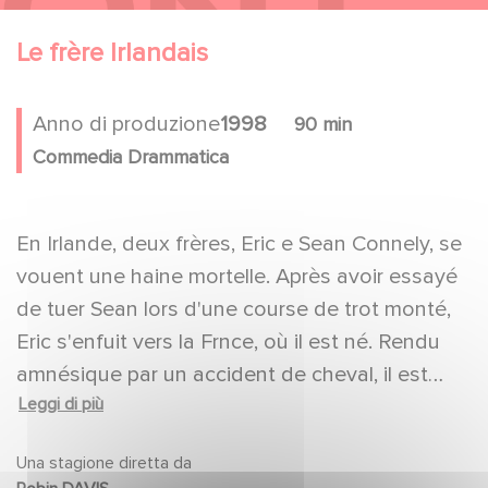
Le frère Irlandais
Anno di produzione
1998
90 min
Commedia Drammatica
En Irlande, deux frères, Eric e Sean Connely, se
vouent une haine mortelle. Après avoir essayé
de tuer Sean lors d'une course de trot monté,
Eric s'enfuit vers la Frnce, où il est né. Rendu
amnésique par un accident de cheval, il est
Leggi di più
recueilli par un grand de l'élevage des trotteurs,
Jean Langlois, "le roi de Vincennes"
Una stagione diretta da