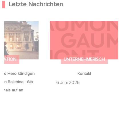
Letzte Nachrichten
ood Hero kündigen
Kontakt
 von Ballerina - Gib
iemals auf an
IMATION
UNTERNEHMERISCH
ood Hero kündigen
Kontakt
von Ballerina - Gib
6 Juni 2026
emals auf an
6