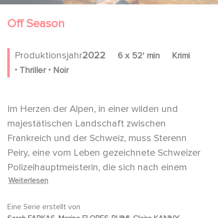
Off Season
Produktionsjahr
2022
6 x 52' min
Krimi
.
.
Thriller
Noir
Im Herzen der Alpen, in einer wilden und
majestätischen Landschaft zwischen
Frankreich und der Schweiz, muss Sterenn
Peiry, eine vom Leben gezeichnete Schweizer
Polizeihauptmeisterin, die sich nach einem
Weiterlesen
Familiendrama langsam wieder erholt, mit
einem französischen Kollegen
Eine Serie erstellt von
zusammenarbeiten, um den Edelweißmörder