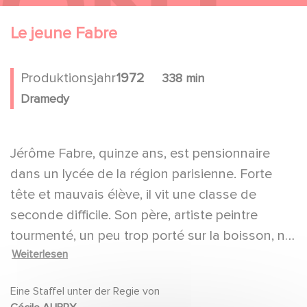
Le jeune Fabre
Produktionsjahr
1972
338 min
Dramedy
Jérôme Fabre, quinze ans, est pensionnaire
dans un lycée de la région parisienne. Forte
tête et mauvais élève, il vit une classe de
seconde difficile. Son père, artiste peintre
tourmenté, un peu trop porté sur la boisson, ne
Weiterlesen
lui est pas d'un grand secours.
Eine Staffel unter der Regie von