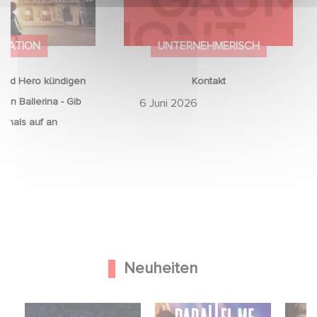
IMATION
UNTERNEHMERISCH
ood Hero kündigen
Kontakt
von Ballerina - Gib
6 Juni 2026
emals auf an
6
Neuheiten