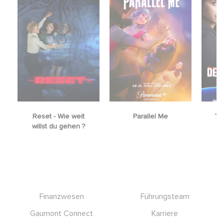
Reset - Wie weit
Parallel Me
The
willst du gehen ?
Footer
Finanzwesen
Führungsteam
Gaumont Connect
Karriere