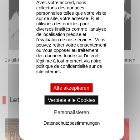
Avec votre accord, nous
collectons des données
personnelles telles que votre visite
sur ce site, votre adresse IP, et
utilisons des cookies pour
diverses finalités comme l'analyse
de localisation précise et
l'évaluation de nos services. Vous
pouvez retirer votre consentement
ou vous opposer au traitement
des données fondé sur l'intérêt
Es gibt noch keine Inhalte in diesem Abschnitt, aber kommen
légitime à tout moment via notre
politique de confidentialité sur ce
Sie bald wieder
site internet.
Alle akzeptieren
Letzte Nachrichten
Verbiete alle Cookies
Personalisieren
ood Hero kündigen
Kontakt
Datenschutzbestimmungen
 von Ballerina - Gib
iemals auf an