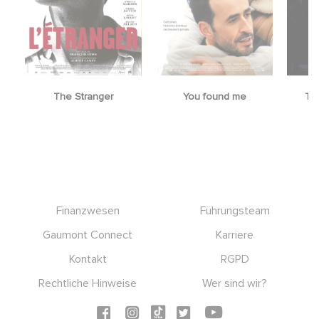
The Stranger
You found me
Th
Footer
Finanzwesen
Führungsteam
Gaumont Connect
Karriere
Kontakt
RGPD
Rechtliche Hinweise
Wer sind wir?
Social icons