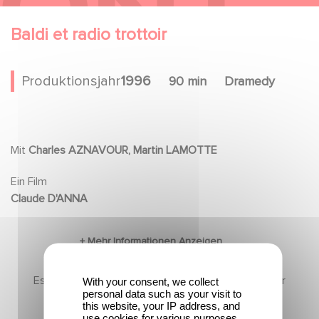
Baldi et radio trottoir
Produktionsjahr
1996
90 min
Dramedy
Mit
Charles AZNAVOUR, Martin LAMOTTE
Ein Film
Claude D'ANNA
Es gibt noch keine Inhalte in diesem Abschnitt, aber
With your consent, we collect
personal data such as your visit to
kommen Sie bald wieder
this website, your IP address, and
use cookies for various purposes