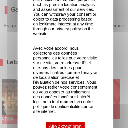
such as precise location analysis
Galerie
and assessment of our services.
You can withdraw your consent or
object to data processing based
on legitimate interest at any time
Es gibt noch keine Inhalte in diesem Abschnitt, aber kommen
through our privacy policy on this
Sie bald wieder
website.
Avec votre accord, nous
collectons des données
personnelles telles que votre visite
Letzte Nachrichten
sur ce site, votre adresse IP, et
utilisons des cookies pour
diverses finalités comme l'analyse
de localisation précise et
l'évaluation de nos services. Vous
od Hero kündigen
Kontakt
pouvez retirer votre consentement
on Ballerina - Gib
ou vous opposer au traitement
mals auf an
des données fondé sur l'intérêt
légitime à tout moment via notre
politique de confidentialité sur ce
site internet.
MATION
UNTERNEHMERISCH
Alle akzeptieren