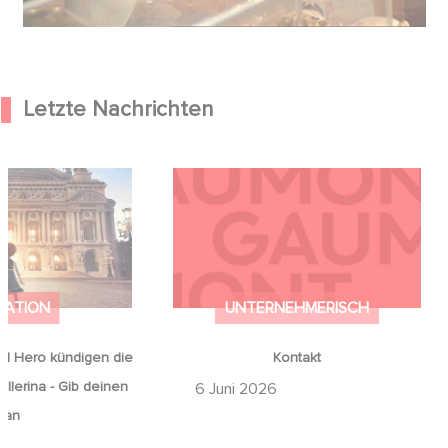
Letzte Nachrichten
od Hero kündigen
Kontakt
on Ballerina - Gib
mals auf an
MATION
UNTERNEHMERISCH
d Hero kündigen die
Kontakt
llerina - Gib deinen
6 Juni 2026
 an