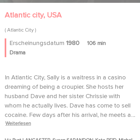
Atlantic city, USA
( Atlantic City )
Erscheinungsdatum
1980
106 min
Drama
In Atlantic City, Sally is a waitress in a casino
dreaming of being a croupier. She hosts her
husband Dave and her sister Chrissie with
whom he actually lives. Dave has come to sell
cocaine. Few days after his arrival, he meets a
Weiterlesen
gangster, Lou, who's also Sally's neighbor. They
associate to resell the drug.