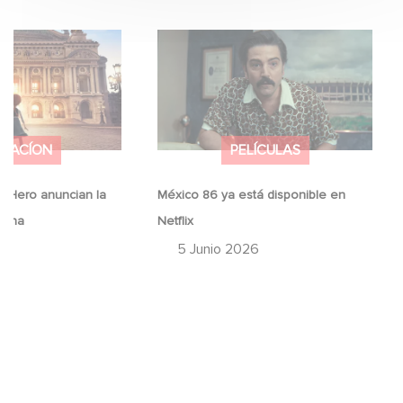
d Hero anuncian la
México 86 ya está disponible en
erina
Netflix
IMACÍON
PELÍCULAS
 Hero anuncian la
México 86 ya está disponible en
erina
Netflix
26
5 Junio 2026